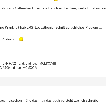
 also aus Ostfriesland. Kenne ich auch ein bischen, weil ich mal mit
eine Krankheit hab LRS=Legasthenie=Schrift sprachliches Problem ...
in Problem ...
- D7F F702 - a. d. v id. dec. MCMXCVIII
G A700 - id. iun. MCMXCIV
ja auch bisschen mühe das man das auch versteht was ich schreibe.