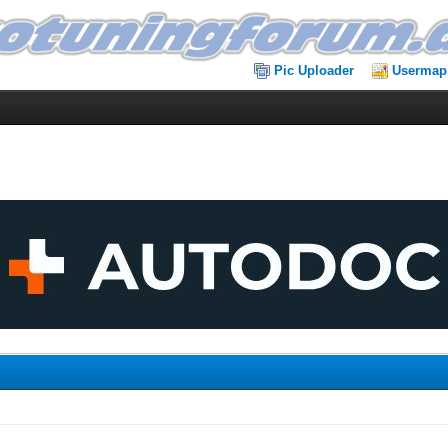
Pic Uploader
Usermap