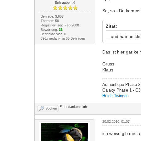
Schrauber ;-)
So, so - Du kommst
Beiträge: 3.657
Themen: 58
Registriert seit: Feb 2008
Zitat:
Bewertung:
36
Bedankte sich: 0
... und hab ne kl
396x gedankt in 65 Beiträgen
Das ist hier gar ke
Gruss
Klaus
Authentique Phase 2 
Galaxy Phase 1 - C3
Heide-Twingos
Es bedanken sich:
Suchen
20.02.2010, 01:07
ich weise gib mir 