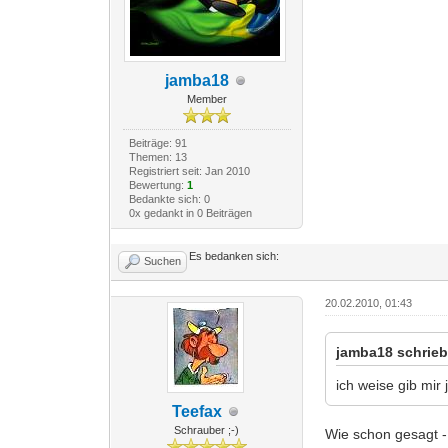
jamba18
Member
Beiträge: 91
Themen: 13
Registriert seit: Jan 2010
Bewertung:
1
Bedankte sich: 0
0x gedankt in 0 Beiträgen
Es bedanken sich:
Suchen
20.02.2010, 01:43
jamba18 schrieb
ich weise gib mir
Teefax
Schrauber ;-)
Wie schon gesagt - 