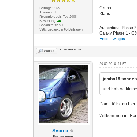
Gruss
Beiträge: 3.657
Themen: 58
Klaus
Registriert seit: Feb 2008
Bewertung:
36
Bedankte sich: 0
Authentique Phase 2 
396x gedankt in 65 Beiträgen
Galaxy Phase 1 - C3
Heide-Twingos
Es bedanken sich:
Suchen
20.02.2010, 11:57
jamba18 schrieb
und hab ne klein
Damit fällst du hier
Willkommen im Fo
Svenle
Posting Freak