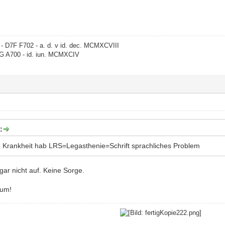
- D7F F702 - a. d. v id. dec. MCMXCVIII
G A700 - id. iun. MCMXCIV
:
e Krankheit hab LRS=Legasthenie=Schrift sprachliches Problem
 gar nicht auf. Keine Sorge.
rum!