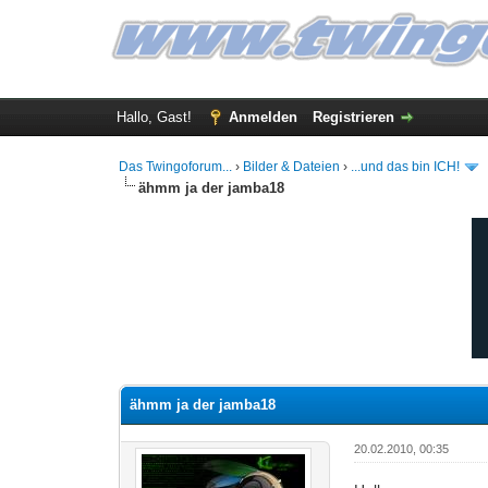
Hallo, Gast!
Anmelden
Registrieren
Das Twingoforum...
›
Bilder & Dateien
›
...und das bin ICH!
ähmm ja der jamba18
0 Bewertung(en) - 0 im Durchschnitt
1
2
3
4
5
ähmm ja der jamba18
20.02.2010, 00:35