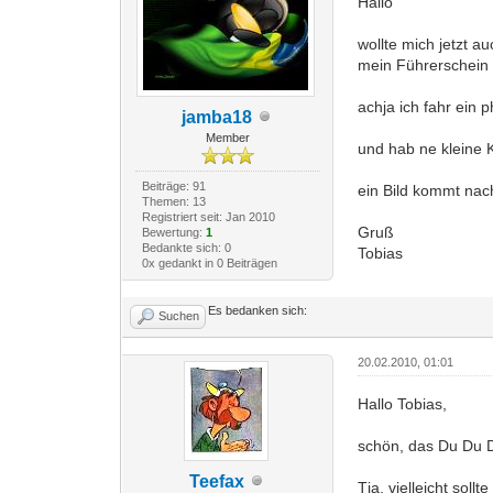
Hallo
wollte mich jetzt 
mein Führerschein 
achja ich fahr ein
jamba18
Member
und hab ne kleine 
Beiträge: 91
ein Bild kommt nac
Themen: 13
Registriert seit: Jan 2010
Gruß
Bewertung:
1
Bedankte sich: 0
Tobias
0x gedankt in 0 Beiträgen
Es bedanken sich:
Suchen
20.02.2010, 01:01
Hallo Tobias,
schön, das Du Du Dic
Teefax
Tja, vielleicht sollt