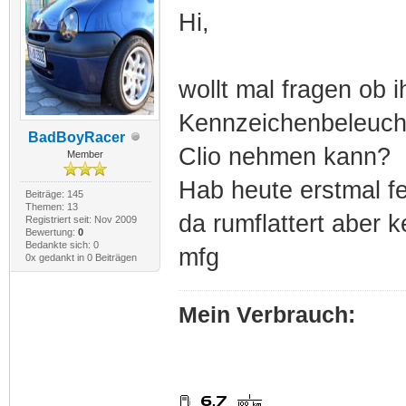
Hi,
wollt mal fragen ob i
Kennzeichenbeleuch
BadBoyRacer
Clio nehmen kann?
Member
Hab heute erstmal fe
Beiträge: 145
Themen: 13
da rumflattert aber 
Registriert seit: Nov 2009
Bewertung:
0
Bedankte sich: 0
mfg
0x gedankt in 0 Beiträgen
Mein Verbrauch: