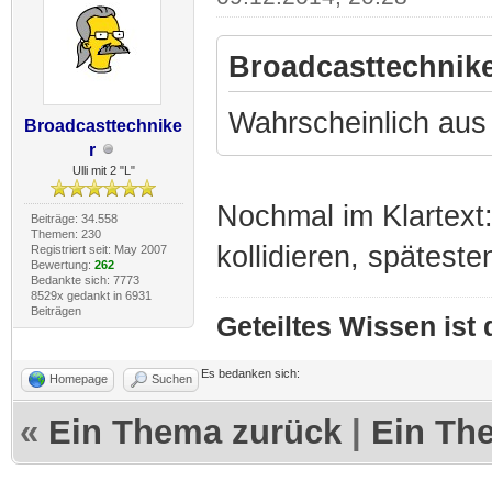
Broadcasttechnike
Wahrscheinlich aus
Broadcasttechnike
r
Ulli mit 2 "L"
Nochmal im Klartext
Beiträge: 34.558
Themen: 230
kollidieren, spätest
Registriert seit: May 2007
Bewertung:
262
Bedankte sich: 7773
8529x gedankt in 6931
Beiträgen
Geteiltes Wissen ist
Es bedanken sich:
Homepage
Suchen
«
Ein Thema zurück
|
Ein Th