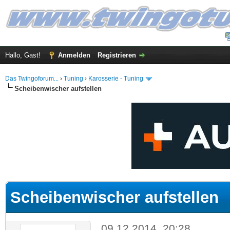
Hallo, Gast!
Anmelden
Registrieren
Das Twingoforum...
›
Tuning
›
Karosserie - Tuning
Scheibenwischer aufstellen
 im Durchschnitt
Scheibenwischer aufstellen
09.12.2014, 20:28