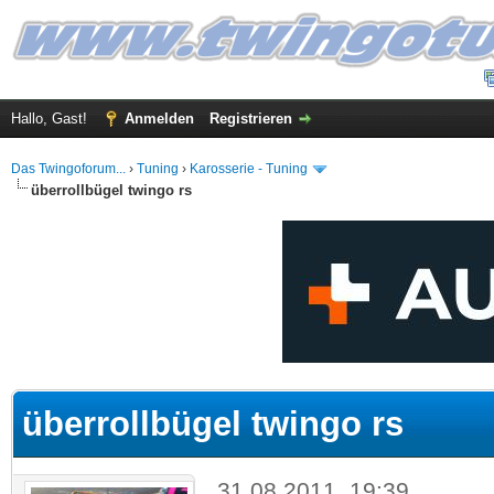
Hallo, Gast!
Anmelden
Registrieren
Das Twingoforum...
›
Tuning
›
Karosserie - Tuning
überrollbügel twingo rs
 im Durchschnitt
überrollbügel twingo rs
31.08.2011, 19:39