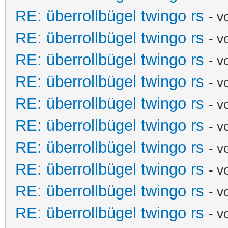
RE: überrollbügel twingo rs
- 
RE: überrollbügel twingo rs
- 
RE: überrollbügel twingo rs
- 
RE: überrollbügel twingo rs
- 
RE: überrollbügel twingo rs
- 
RE: überrollbügel twingo rs
- 
RE: überrollbügel twingo rs
- 
RE: überrollbügel twingo rs
- 
RE: überrollbügel twingo rs
- 
RE: überrollbügel twingo rs
- 