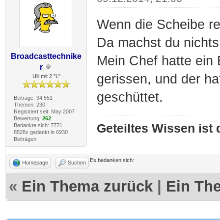
Wenn die Scheibe rei
Da machst du nichts
Broadcasttechnike
Mein Chef hatte ein 
r
gerissen, und der h
Ulli mit 2 "L"
geschüttet.
Beiträge: 34.551
Themen: 230
Registriert seit: May 2007
Bewertung:
262
Geteiltes Wissen ist
Bedankte sich: 7771
8528x gedankt in 6930
Beiträgen
Es bedanken sich:
Homepage
Suchen
«
Ein Thema zurück
|
Ein Th