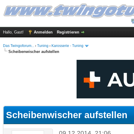
Hallo, Gast!
Anmelden
Registrieren
Das Twingoforum...
›
Tuning
›
Karosserie - Tuning
Scheibenwischer aufstellen
 im Durchschnitt
Scheibenwischer aufstellen
09.12.2014, 21:06