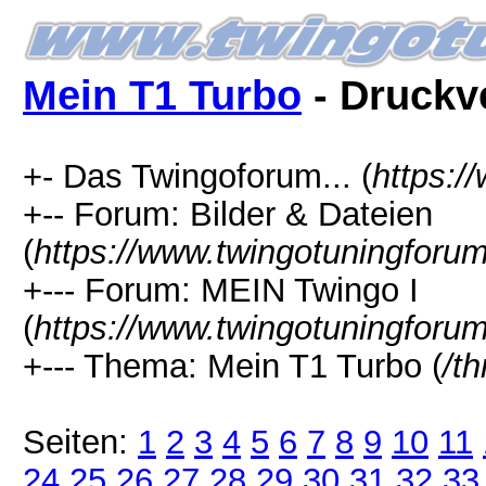
Mein T1 Turbo
- Druckv
+- Das Twingoforum... (
https:/
+-- Forum: Bilder & Dateien
(
https://www.twingotuningforu
+--- Forum: MEIN Twingo I
(
https://www.twingotuningforu
+--- Thema: Mein T1 Turbo (
/t
Seiten:
1
2
3
4
5
6
7
8
9
10
11
24
25
26
27
28
29
30
31
32
33