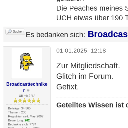
Die Peaches meines S
UCH etwas über 190 T
Broadcas
Suchen
Es bedanken sich:
01.01.2025, 12:18
Zur Mitgliedschaft.
Glitch im Forum.
Broadcasttechnike
Gefixt.
r
Ulli mit 2 "L"
Geteiltes Wissen ist
Beiträge: 34.565
Themen: 230
Registriert seit: May 2007
Bewertung:
262
Bedankte sich: 7774