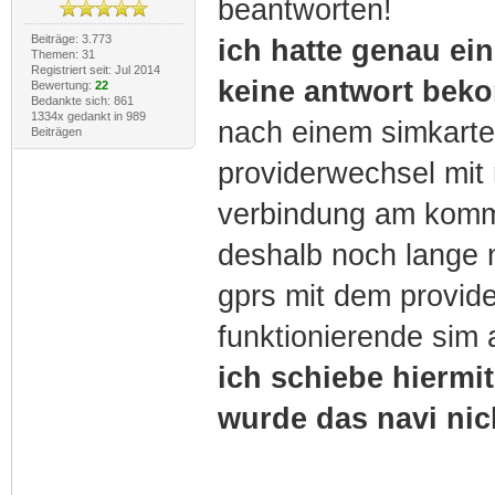
beantworten!
Beiträge: 3.773
ich hatte genau ein
Themen: 31
Registriert seit: Jul 2014
keine antwort bek
Bewertung:
22
Bedankte sich: 861
1334x gedankt in 989
nach einem simkart
Beiträgen
providerwechsel mit
verbindung am komme
deshalb noch lange n
gprs mit dem provide
funktionierende sim 
ich schiebe hiermit
wurde das navi nic