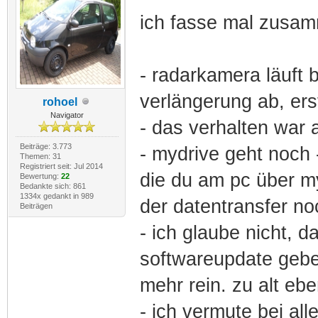
ich fasse mal zusa
- radarkamera läuft
verlängerung ab, er
rohoel
Navigator
- das verhalten war a
Beiträge: 3.773
- mydrive geht noch 
Themen: 31
Registriert seit: Jul 2014
die du am pc über m
Bewertung:
22
Bedankte sich: 861
1334x gedankt in 989
der datentransfer no
Beiträgen
- ich glaube nicht, 
softwareupdate gebe
mehr rein. zu alt ebe
- ich vermute bei all