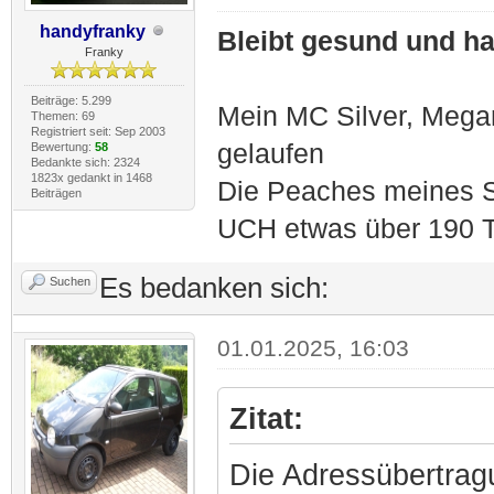
handyfranky
Bleibt gesund und hal
Franky
Beiträge: 5.299
Mein MC Silver, Meg
Themen: 69
Registriert seit: Sep 2003
gelaufen
Bewertung:
58
Bedankte sich: 2324
1823x gedankt in 1468
Die Peaches meines S
Beiträgen
UCH etwas über 190 T
Es bedanken sich:
Suchen
01.01.2025, 16:03
Zitat:
Die Adressübertragu