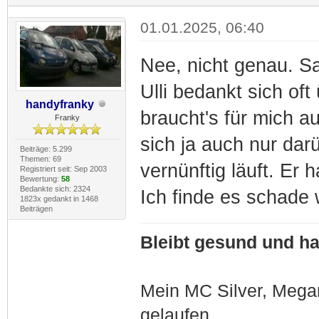
01.01.2025, 06:40
Nee, nicht genau. Sa
Ulli bedankt sich oft
handyfranky
braucht's für mich a
Franky
sich ja auch nur da
Beiträge: 5.299
Themen: 69
vernünftig läuft. Er 
Registriert seit: Sep 2003
Bewertung:
58
Bedankte sich: 2324
Ich finde es schade
1823x gedankt in 1468
Beiträgen
Bleibt gesund und hal
Mein MC Silver, Meg
gelaufen