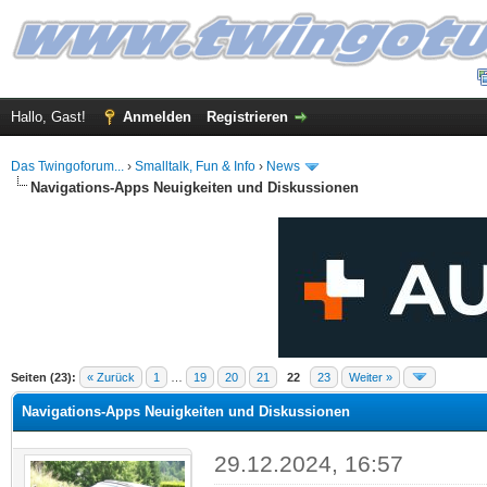
Hallo, Gast!
Anmelden
Registrieren
Das Twingoforum...
›
Smalltalk, Fun & Info
›
News
Navigations-Apps Neuigkeiten und Diskussionen
 im Durchschnitt
Seiten (23):
« Zurück
1
…
19
20
21
22
23
Weiter »
Navigations-Apps Neuigkeiten und Diskussionen
29.12.2024, 16:57