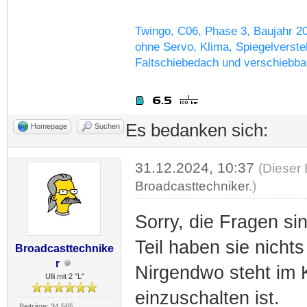
Twingo, C06, Phase 3, Baujahr 2
ohne Servo, Klima, Spiegelverstel
Faltschiebedach und verschiebba
Es bedanken sich:
Homepage
Suchen
31.12.2024, 10:37
(Dieser 
Broadcasttechniker
.)
Sorry, die Fragen si
Teil haben sie nicht
Broadcasttechnike
r
Nirgendwo steht im 
Ulli mit 2 "L"
einzuschalten ist.
Beiträge: 34.565