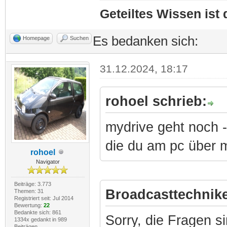
Geteiltes Wissen ist
Es bedanken sich:
Homepage
Suchen
31.12.2024, 18:17
rohoel schrieb:
mydrive geht noch -
die du am pc über m
rohoel
Navigator
Beiträge: 3.773
Broadcasttechnike
Themen: 31
Registriert seit: Jul 2014
Bewertung:
22
Bedankte sich: 861
Sorry, die Fragen s
1334x gedankt in 989
Beiträgen