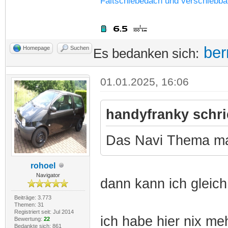
Faltschiebedach und verschiebba
ber
Homepage
Suchen
Es bedanken sich:
01.01.2025, 16:06
handyfranky schri
Das Navi Thema mac
rohoel
Navigator
dann kann ich gleich
Beiträge: 3.773
Themen: 31
Registriert seit: Jul 2014
ich habe hier nix me
Bewertung:
22
Bedankte sich: 861