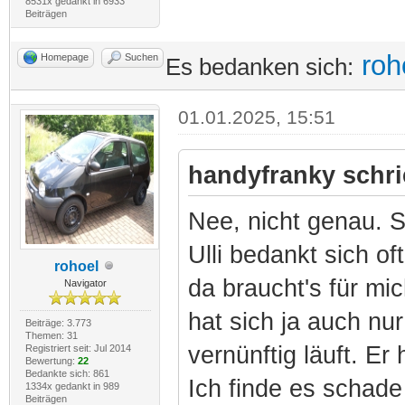
8531x gedankt in 6933
Beiträgen
roh
Homepage
Suchen
Es bedanken sich:
01.01.2025, 15:51
handyfranky schri
Nee, nicht genau. S
Ulli bedankt sich of
rohoel
da braucht's für mi
Navigator
hat sich ja auch nu
Beiträge: 3.773
Themen: 31
vernünftig läuft. Er
Registriert seit: Jul 2014
Bewertung:
22
Bedankte sich: 861
Ich finde es schad
1334x gedankt in 989
Beiträgen