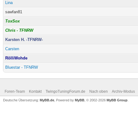
Lina
sawfan81
ToxSox
Chris - TFNRW
Karsten H. -TFNRW-
Carsten
RölliWohde
Bluestar - TFNRW
Foren-Team
Kontakt
TwingoTuningForum.de
Nach oben
Archiv-Modus
Deutsche Übersetzung:
MyBB.de
, Powered by
MyBB
, © 2002-2026
MyBB Group
.