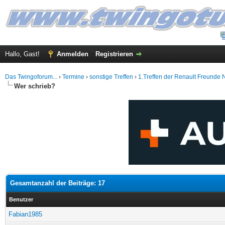
Hallo, Gast!
Anmelden
Registrieren
Das Twingoforum...
›
Termine
›
sonstige Treffen
›
1.Treffen der Renault Freund
Wer schrieb?
Gesamtanzahl der Beiträge: 17
Benutzer
Fabian1985