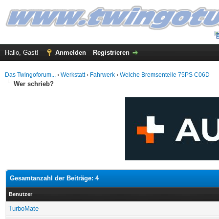
Hallo, Gast!
Anmelden
Registrieren
Das Twingoforum...
›
Werkstatt
›
Fahrwerk
›
Welche Bremsenteile 75PS C06D
Wer schrieb?
Gesamtanzahl der Beiträge: 4
Benutzer
TurboMate