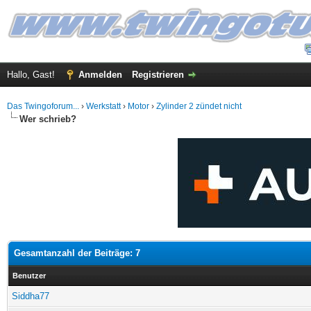
Hallo, Gast!
Anmelden
Registrieren
Das Twingoforum...
›
Werkstatt
›
Motor
›
Zylinder 2 zündet nicht
Wer schrieb?
Gesamtanzahl der Beiträge: 7
Benutzer
Siddha77