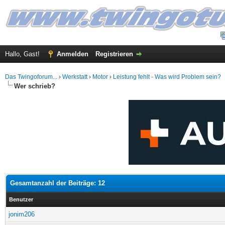
Hallo, Gast!
Anmelden
Registrieren
Das Twingoforum...
›
Werkstatt
›
Motor
›
Leistung fehlt - Was wird Problem sein?
Wer schrieb?
Gesamtanzahl der Beiträge: 12
Benutzer
jonim206