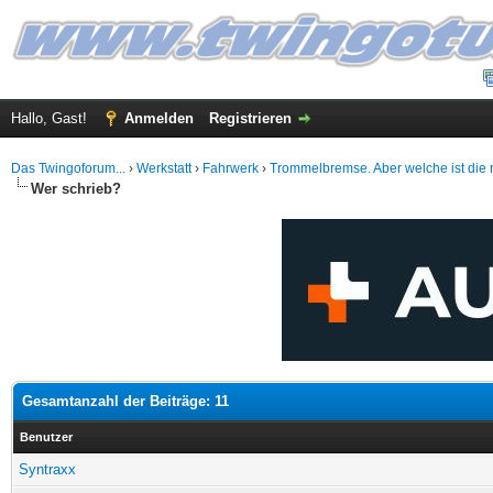
Hallo, Gast!
Anmelden
Registrieren
Das Twingoforum...
›
Werkstatt
›
Fahrwerk
›
Trommelbremse. Aber welche ist die r
Wer schrieb?
Gesamtanzahl der Beiträge: 11
Benutzer
Syntraxx