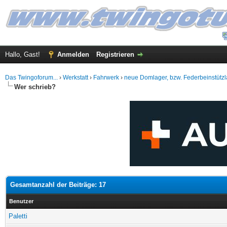
Hallo, Gast!
Anmelden
Registrieren
Das Twingoforum...
›
Werkstatt
›
Fahrwerk
›
neue Domlager, bzw. Federbeinstützl
Wer schrieb?
Gesamtanzahl der Beiträge: 17
Benutzer
Paletti