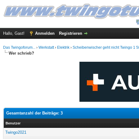
Hallo, Gast!
Anmelden
Registrieren
Das Twingoforum...
›
Werkstatt
›
Elektrik
›
Scheibenwischer geht nicht Twingo 1 
Wer schrieb?
Gesamtanzahl der Beiträge: 3
Benutzer
Twingo2021