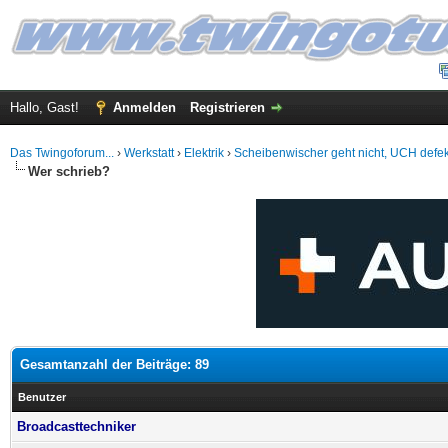
Hallo, Gast!
Anmelden
Registrieren
Das Twingoforum...
›
Werkstatt
›
Elektrik
›
Scheibenwischer geht nicht, UCH defe
Wer schrieb?
Gesamtanzahl der Beiträge: 89
Benutzer
Broadcasttechniker