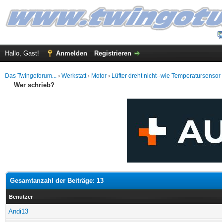
Hallo, Gast!
Anmelden
Registrieren
Das Twingoforum...
›
Werkstatt
›
Motor
›
Lüfter dreht nicht--wie Temperatursensor
Wer schrieb?
Gesamtanzahl der Beiträge: 13
Benutzer
Andi13