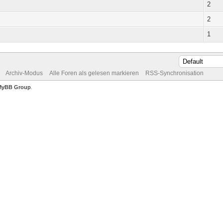
2
2
1
Archiv-Modus
Alle Foren als gelesen markieren
RSS-Synchronisation
MyBB Group
.