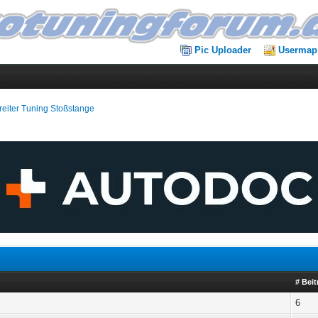
Pic Uploader
Usermap
eiter Tuning Stoßstange
# Bei
6