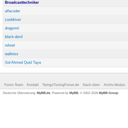
Broadcasttechniker
alfacoder
cooldriver
dragomir
black-devil
rohoel
wallress
Sid Ahmed Quid Taya
Foren-Team
Kontakt
TwingoTuningForum.de
Nach oben
Archiv-Modus
Deutsche Übersetzung:
MyBB.de
, Powered by
MyBB
, © 2002-2026
MyBB Group
.