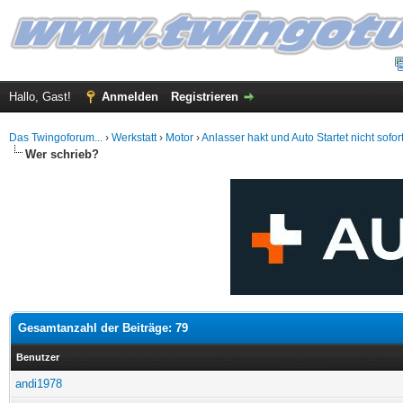
Hallo, Gast!
Anmelden
Registrieren
Das Twingoforum...
›
Werkstatt
›
Motor
›
Anlasser hakt und Auto Startet nicht sofort
Wer schrieb?
Gesamtanzahl der Beiträge: 79
Benutzer
andi1978