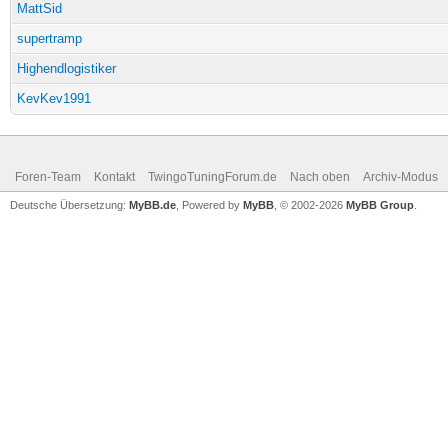
MattSid
supertramp
Highendlogistiker
KevKev1991
Foren-Team
Kontakt
TwingoTuningForum.de
Nach oben
Archiv-Modus
Deutsche Übersetzung:
MyBB.de
, Powered by
MyBB
, © 2002-2026
MyBB Group
.