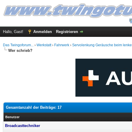
Hallo, Gast!
Anmelden
Registrieren
Das Twingoforum...
›
Werkstatt
›
Fahrwerk
›
Servolenkung Geräusche beim lenke
Wer schrieb?
Gesamtanzahl der Beiträge: 17
Benutzer
Broadcasttechniker