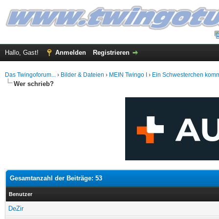
Hallo, Gast!
Anmelden
Registrieren
Das Twingoforum...
›
Bilder & Dateien
›
MEIN Twingo I
›
Ein Schwesterchen kommt
Wer schrieb?
Gesamtanzahl der Beiträge: 53
Benutzer
DeZir