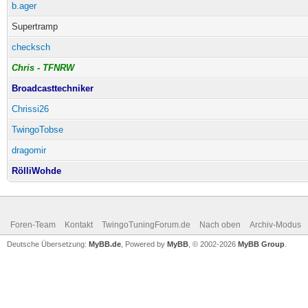
b.ager
Supertramp
checksch
Chris - TFNRW
Broadcasttechniker
Chrissi26
TwingoTobse
dragomir
RölliWohde
Foren-Team
Kontakt
TwingoTuningForum.de
Nach oben
Archiv-Modus
Deutsche Übersetzung:
MyBB.de
, Powered by
MyBB
, © 2002-2026
MyBB Group
.