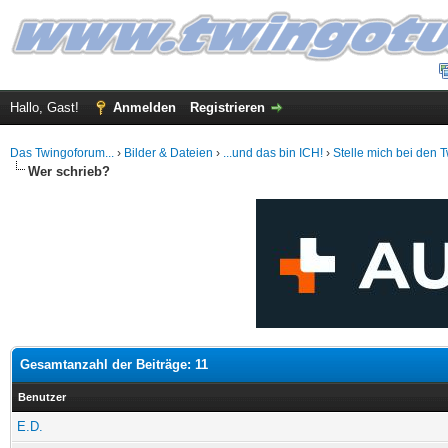
Hallo, Gast!
Anmelden
Registrieren
Das Twingoforum...
›
Bilder & Dateien
›
...und das bin ICH!
›
Stelle mich bei den 
Wer schrieb?
Gesamtanzahl der Beiträge: 11
Benutzer
E.D.