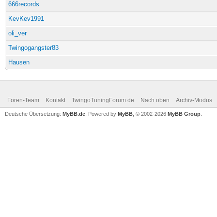
666records
KevKev1991
oli_ver
Twingogangster83
Hausen
Foren-Team
Kontakt
TwingoTuningForum.de
Nach oben
Archiv-Modus
Deutsche Übersetzung:
MyBB.de
, Powered by
MyBB
, © 2002-2026
MyBB Group
.