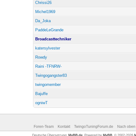
Chrissi26
Michel1969
Da_Joka
PaddeLeGrande
Broadcasttechniker
katersylvester
Rowdy
Raini -TFNRW-
Twingogangster83
twingomember
Bajuffe
ogniwT
Foren-Team
Kontakt
TwingoTuningForum.de
Nach oben
Deutsche Übersetzung:
MyBB.de
, Powered by
MyBB
, © 2002-2026