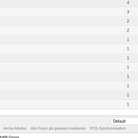
4
3
2
2
1
1
1
1
1
1
1
1
Archiv-Modus
Alle Foren als gelesen markieren
RSS-Synchronisation
MyBB Group
.