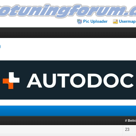
Pic Uploader
Usermap
)
# Beit
23