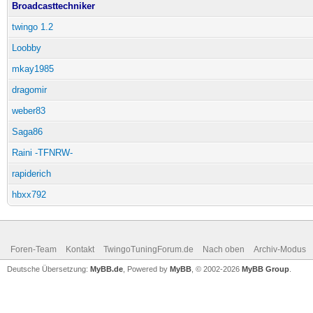
Broadcasttechniker
twingo 1.2
Loobby
mkay1985
dragomir
weber83
Saga86
Raini -TFNRW-
rapiderich
hbxx792
Foren-Team
Kontakt
TwingoTuningForum.de
Nach oben
Archiv-Modus
Deutsche Übersetzung:
MyBB.de
, Powered by
MyBB
, © 2002-2026
MyBB Group
.