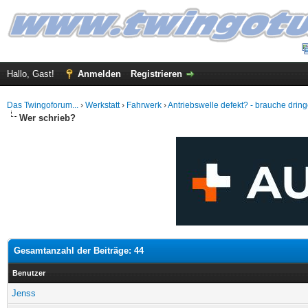
Hallo, Gast!
Anmelden
Registrieren
Das Twingoforum...
›
Werkstatt
›
Fahrwerk
›
Antriebswelle defekt? - brauche dring
Wer schrieb?
Gesamtanzahl der Beiträge: 44
Benutzer
Jenss