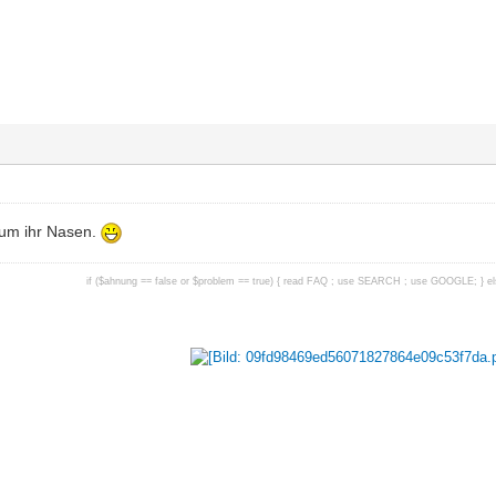
tum ihr Nasen.
if ($ahnung == false or $problem == true) { read FAQ ; use SEARCH ; use GOOGLE; } els