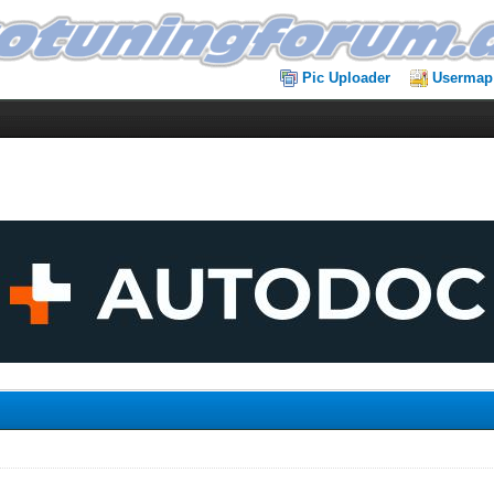
Pic Uploader
Usermap