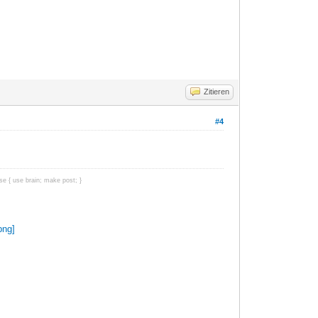
Zitieren
#4
e { use brain; make post; }