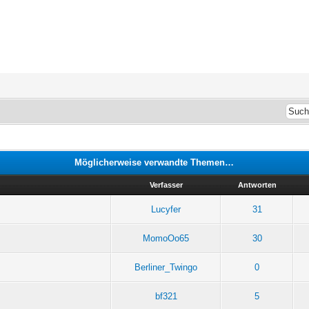
Möglicherweise verwandte Themen…
Verfasser
Antworten
Lucyfer
31
MomoOo65
30
Berliner_Twingo
0
bf321
5