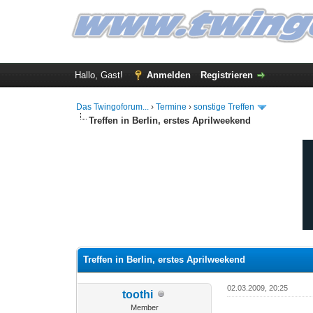
Hallo, Gast!
Anmelden
Registrieren
Das Twingoforum...
›
Termine
›
sonstige Treffen
Treffen in Berlin, erstes Aprilweekend
0 Bewertung(en) - 0 im Durchschnitt
1
2
3
4
5
Treffen in Berlin, erstes Aprilweekend
02.03.2009, 20:25
toothi
Member