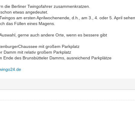
rn die Berliner Twingofahrer zusammenkratzen.
a schon etwas angedeutet.
Twingos am ersten Aprilwochenende, d.h., am 3., 4. oder 5. April seh
glich das Füllen eines Magens.
 Auswahl, gerne auch andere Orte, wenn es bessere gibt
ttenburgerChaussee mit großem Parkplatz
 Damm mit relativ großem Parkplatz
am Ende des Brunsbütteler Damms, ausreichend Parkplätze
Twingo24.de