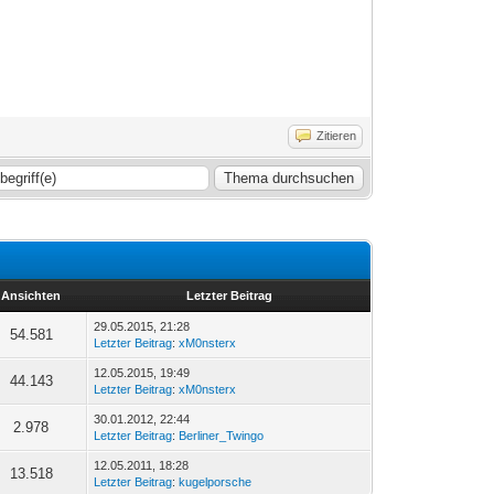
Zitieren
Ansichten
Letzter Beitrag
29.05.2015, 21:28
54.581
Letzter Beitrag
:
xM0nsterx
12.05.2015, 19:49
44.143
Letzter Beitrag
:
xM0nsterx
30.01.2012, 22:44
2.978
Letzter Beitrag
:
Berliner_Twingo
12.05.2011, 18:28
13.518
Letzter Beitrag
:
kugelporsche