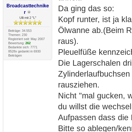
Broadcasttechnike
Da ging das so:
r
Kopf runter, ist ja kla
Ulli mit 2 "L"
Ölwanne ab.(Beim R
Beiträge: 34.553
Themen: 230
raus).
Registriert seit: May 2007
Bewertung:
262
Bedankte sich: 7771
Pleuelfüße kennzeic
8528x gedankt in 6930
Beiträgen
Die Lagerschalen dri
Zylinderlaufbuchsen
rausziehen.
Nicht "mal gucken, w
du willst die wechsel
Aufpassen dass die L
Bitte so ablegen/ken