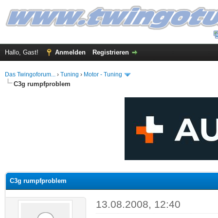
Hallo, Gast!
Anmelden
Registrieren
Das Twingoforum...
›
Tuning
›
Motor - Tuning
C3g rumpfproblem
 im Durchschnitt
C3g rumpfproblem
13.08.2008, 12:40