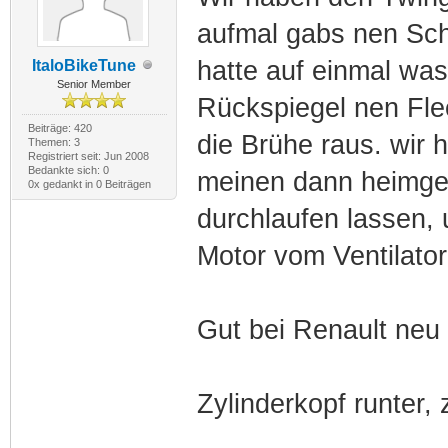
aufmal gabs nen Sch
hatte auf einmal wa
ItaloBikeTune
Senior Member
Rückspiegel nen Flec
Beiträge: 420
die Brühe raus. wir
Themen: 3
Registriert seit: Jun 2008
Bedankte sich: 0
meinen dann heimge
0x gedankt in 0 Beiträgen
durchlaufen lassen,
Motor vom Ventilator
Gut bei Renault neu 
Zylinderkopf runter,