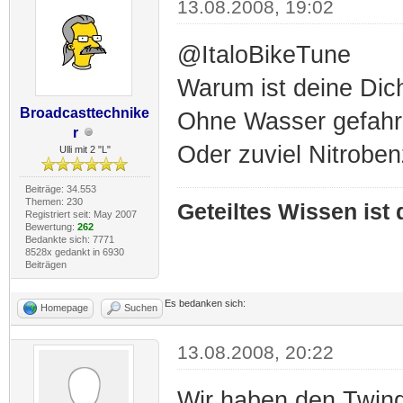
13.08.2008, 19:02
@ItaloBikeTune
Warum ist deine Dic
Broadcasttechnike
Ohne Wasser gefahr
r
Oder zuviel Nitrobenz
Ulli mit 2 "L"
Beiträge: 34.553
Themen: 230
Geteiltes Wissen ist
Registriert seit: May 2007
Bewertung:
262
Bedankte sich: 7771
8528x gedankt in 6930
Beiträgen
Es bedanken sich:
Homepage
Suchen
13.08.2008, 20:22
Wir haben den Twing