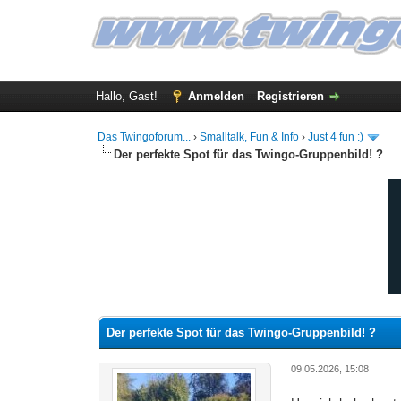
Hallo, Gast!
Anmelden
Registrieren
Das Twingoforum...
›
Smalltalk, Fun & Info
›
Just 4 fun :)
Der perfekte Spot für das Twingo-Gruppenbild! ?
0 Bewertung(en) - 0 im Durchschnitt
1
2
3
4
5
Der perfekte Spot für das Twingo-Gruppenbild! ?
09.05.2026, 15:08