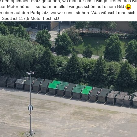
e den optimalen Platz gefunden, wo man für das Twingo-Treffen das B
 paar Meter höher – so hat man alle Twingos schön auf einem Bild
von oben auf den Parkplatz, wo wir sonst stehen. Was wünscht man sic
 Spott ist 117,5 Meter hoch xD