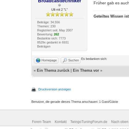
Broadcasttechniker
Früher gab es auch
Ulli mit 2 "L"
Geteiltes Wissen is
Beiträge: 34.556
Themen: 230
Registriert seit: May 2007
Bewertung:
262
Bedankte sich: 7773
8529x gedankt in 6931
Beiträgen
Es bedanken sich:
Homepage
Suchen
«
Ein Thema zurück
|
Ein Thema vor
»
Druckversion anzeigen
Benutzer, die gerade dieses Thema anschauen: 1 Gast/Gäste
Foren-Team
Kontakt
TwingoTuningForum.de
Nach oben