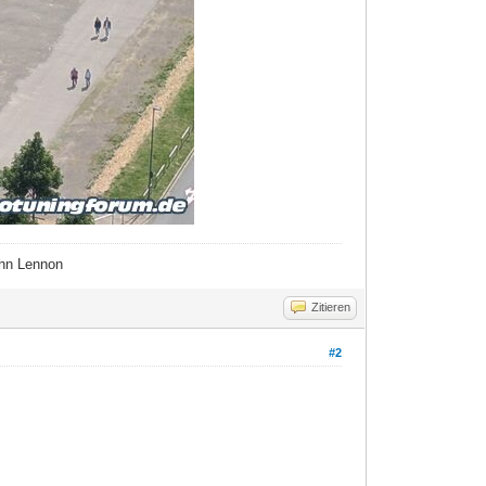
ohn Lennon
Zitieren
#2