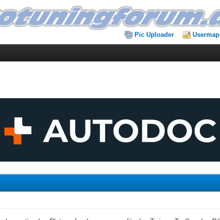
Pic Uploader
Usermap