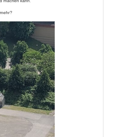
ild machen kann.
h mehr?