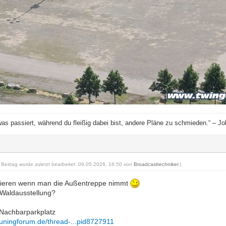
was passiert, während du fleißig dabei bist, andere Pläne zu schmieden.“ – J
r Beitrag wurde zuletzt bearbeitet: 09.05.2026, 16:50 von
Broadcasttechniker
.)
riieren wenn man die Außentreppe nimmt
 Waldausstellung?
 Nachbarparkplatz
tuningforum.de/thread-...pid8727911