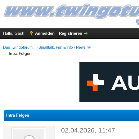
Hallo, Gast!
Anmelden
Registrieren
Das Twingoforum...
›
Smalltalk, Fun & Info
›
News
Intra Felgen
 im Durchschnitt
Intra Felgen
02.04.2026, 11:47