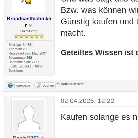
Bzw. was können wir
Broadcasttechnike
Günstig kaufen und t
r
macht.
Ulli mit 2 "L"
Beiträge: 34.551
Themen: 230
Geteiltes Wissen ist
Registriert seit: May 2007
Bewertung:
262
Bedankte sich: 7771
8528x gedankt in 6930
Beiträgen
Es bedanken sich:
Homepage
Suchen
02.04.2026, 12:22
Kaufen solange es n