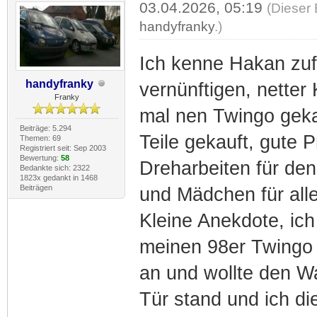
03.04.2026, 05:19
(Dieser 
handyfranky
.)
Ich kenne Hakan zuf
handyfranky
vernünftigen, netter
Franky
mal nen Twingo geka
Beiträge: 5.294
Teile gekauft, gute P
Themen: 69
Registriert seit: Sep 2003
Bewertung:
58
Dreharbeiten für den
Bedankte sich: 2322
1823x gedankt in 1468
Beiträgen
und Mädchen für alle
Kleine Anekdote, ic
meinen 98er Twingo i
an und wollte den Wa
Tür stand und ich di