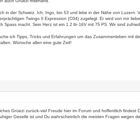
er auch Grüezi mitenand.
h in der Schweiz. Ich, Ingo, bin 53 und lebe in der Nähe von Luzern. 
prächtigen Twingo II Expression (C04) zugelegt. Er wird von mir liebevo
 Spass macht. Sein Herz ist ein 1.2 ltr-16V mit 75 PS. Wir sind zufri
uche ich Tipps, Tricks und Erfahrungen um das Zusammenleben mit de
alten. Wünsche allen eine gute Zeit!
iches Grüezi zurück-viel Freude hier im Forum und hoffentlich findest 
 ruhiger Geselle ist und Du wahrscheinlich die meisten Fragen wegen