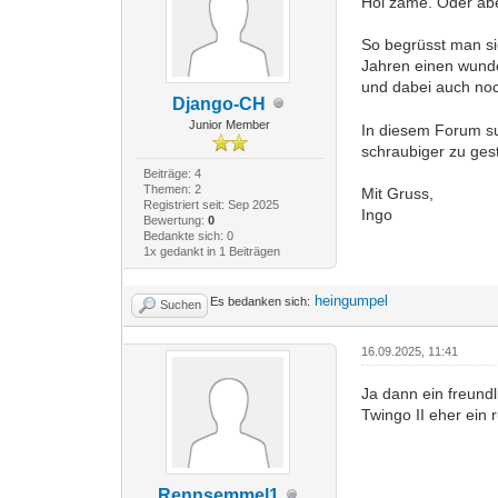
Hoi zäme. Oder ab
So begrüsst man sic
Jahren einen wunder
und dabei auch noch
Django-CH
Junior Member
In diesem Forum s
schraubiger zu gest
Beiträge: 4
Themen: 2
Mit Gruss,
Registriert seit: Sep 2025
Ingo
Bewertung:
0
Bedankte sich: 0
1x gedankt in 1 Beiträgen
heingumpel
Es bedanken sich:
Suchen
16.09.2025, 11:41
Ja dann ein freundl
Twingo II eher ein
Rennsemmel1