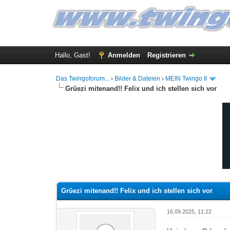
Hallo, Gast!
Anmelden
Registrieren
Das Twingoforum...
›
Bilder & Dateien
›
MEIN Twingo II
Grüezi mitenand!! Felix und ich stellen sich vor
0 Bewertung(en) - 0 im Durchschnitt
1
2
3
4
5
Grüezi mitenand!! Felix und ich stellen sich vor
16.09.2025, 11:22