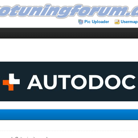
Pic Uploader
Usermap