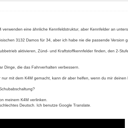
4 verwenden eine ähnliche Kennfeldstruktur, aber Kennfelder an unters
zösischen 3132 Damos für 34, aber ich habe nie die passende Version 
bbetrieb aktivieren, Zünd- und Kraftstoffkennfelder finden, den 2-Stuf
aar Dinge, die das Fahrverhalten verbessern.
r nur mit dem K4M gemacht, kann dir aber helfen, wenn du mir deinen
 Schubabschaltung?
von meinem K4M verlinken.
schlechtes Deutsch. Ich benutze Google Translate.