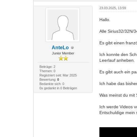
23.03.2025, 13:59
Hallo.
Alle Sirius32/32N/3
Es gibt einen fran
AnteLo
Junior Member
Ich konnte den Schu
Leerlauf anheben.
Beiträge: 2
Themen: 0
Es gibt auch ein p
Registriert seit: Mar 2025
Bewertung:
0
Ich habe das bishe
Bedankte sich: 0
0x gedankt in 0 Beiträgen
Was meinst du mit
Ich werde Videos 
Entschuldige mein 