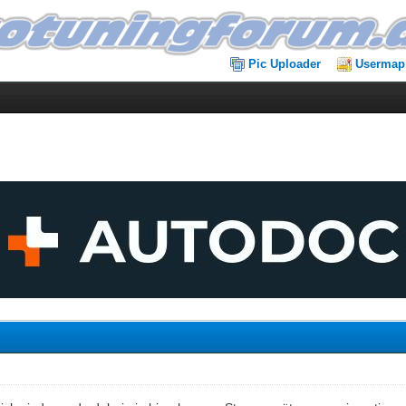
Pic Uploader
Usermap