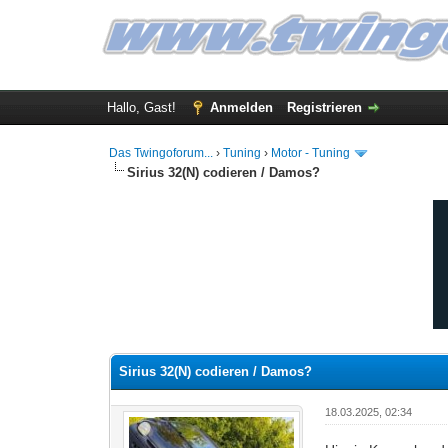
Hallo, Gast!
Anmelden
Registrieren
Das Twingoforum...
›
Tuning
›
Motor - Tuning
Sirius 32(N) codieren / Damos?
0 Bewertung(en) - 0 im Durchschnitt
1
2
3
4
5
Sirius 32(N) codieren / Damos?
18.03.2025, 02:34