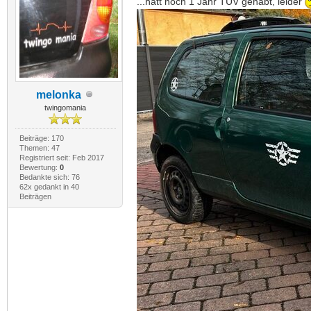
...hätt noch 1 Jahr TÜV gehabt, leider
melonka
twingomania
Beiträge: 170
Themen: 47
Registriert seit: Feb 2017
Bewertung:
0
Bedankte sich: 76
62x gedankt in 40
Beiträgen