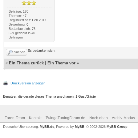
Beiträge: 170
Themen: 47
Registriert seit: Feb 2017
Bewertung:
0
Bedankte sich: 76
62x gedankt in 40
Beiträgen
Es bedanken sich:
Suchen
«
Ein Thema zurück
|
Ein Thema vor
»
Druckversion anzeigen
Benutzer, die gerade dieses Thema anschauen: 1 Gast/Gäste
Foren-Team
Kontakt
TwingoTuningForum.de
Nach oben
Archiv-Modus
Deutsche Übersetzung:
MyBB.de
, Powered by
MyBB
, © 2002-2026
MyBB Group
.