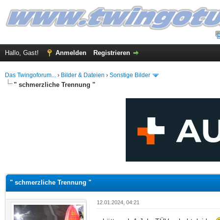
Hallo, Gast!
Anmelden
Registrieren
Das Twingoforum...
›
Bilder & Dateien
›
Sonstige Bilder
" schmerzliche Trennung "
 im Durchschnitt
" schmerzliche Trennung "
12.01.2024, 04:21