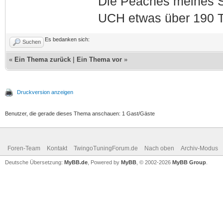
Die Peaches meines S
UCH etwas über 190 T
Es bedanken sich:
Suchen
«
Ein Thema zurück
|
Ein Thema vor
»
Druckversion anzeigen
Benutzer, die gerade dieses Thema anschauen: 1 Gast/Gäste
Foren-Team
Kontakt
TwingoTuningForum.de
Nach oben
Archiv-Modus
Deutsche Übersetzung:
MyBB.de
, Powered by
MyBB
, © 2002-2026
MyBB Group
.