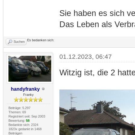
Sie haben es sich ver
Das Leben als Verbra
Es bedanken sich:
Suchen
01.12.2023, 06:47
Witzig ist, die 2 hat
handyfranky
Franky
Beiträge: 5.297
Themen: 69
Registriert seit: Sep 2003
Bewertung:
58
Bedankte sich: 2324
1823x gedankt in 1468
Beiträgen