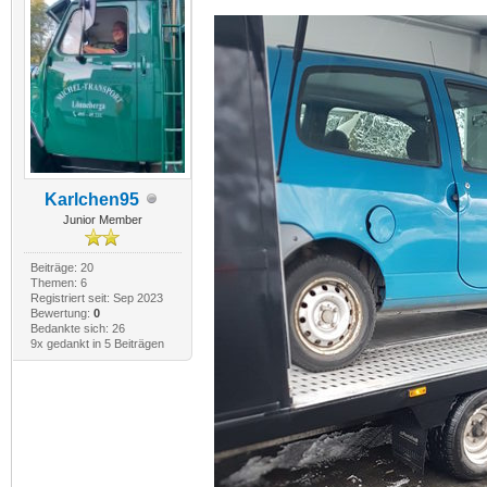
Karlchen95
Junior Member
Beiträge: 20
Themen: 6
Registriert seit: Sep 2023
Bewertung:
0
Bedankte sich: 26
9x gedankt in 5 Beiträgen