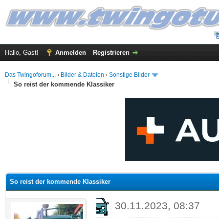
Hallo, Gast!
Anmelden
Registrieren
Das Twingoforum...
›
Bilder & Dateien
›
Sonstige Bilder
So reist der kommende Klassiker
 im Durchschnitt
So reist der kommende Klassiker
30.11.2023, 08:37