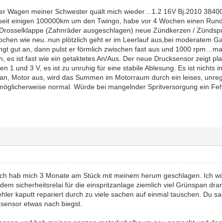
r Wagen meiner Schwester quält mich wieder…1.2 16V Bj.2010 3840
eit einigen 100000km um den Twingo, habe vor 4 Wochen einen Rundum
Drosselklappe (Zahnräder ausgeschlagen) neue Zündkerzen / Zündspul
ochen wie neu..nun plötzlich geht er im Leerlauf aus,bei moderatem Ga
ringt gut an, dann pulst er förmlich zwischen fast aus und 1000 rpm…ma
, es ist fast wie ein getaktetes An/Aus. Der neue Drucksensor zeigt pl
n 1 und 3 V, es ist zu unruhig für eine stabile Ablesung. Es ist nichts 
an, Motor aus, wird das Summen im Motorraum durch ein leises, unrege
t möglicherweise normal. Würde bei mangelnder Spritversorgung ein F
 Ich hab mich 3 Monate am Stück mit meinem herum geschlagen. Ich wür
 dem sicherheitsrelai für die einspritzanlage ziemlich viel Grünspan dran
hler kaputt repariert durch zu viele sachen auf einmal tauschen. Du s
sensor etwas nach biegst.