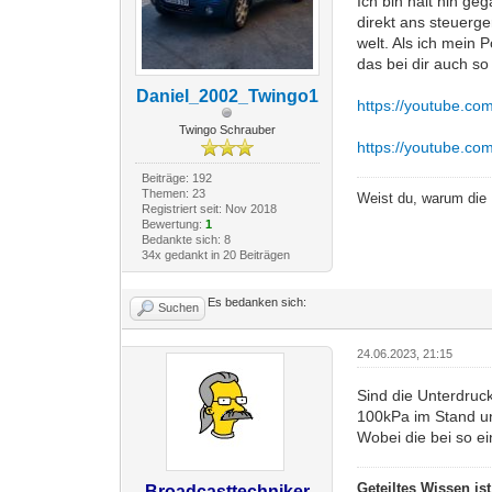
Ich bin halt hin 
direkt ans steuerg
welt. Als ich mein 
das bei dir auch so 
Daniel_2002_Twingo1
https://youtube.c
Twingo Schrauber
https://youtube.c
Beiträge: 192
Themen: 23
Weist du, warum die 
Registriert seit: Nov 2018
Bewertung:
1
Bedankte sich: 8
34x gedankt in 20 Beiträgen
Es bedanken sich:
Suchen
24.06.2023, 21:15
Sind die Unterdruck
100kPa im Stand u
Wobei die bei so ei
Geteiltes Wissen is
Broadcasttechniker