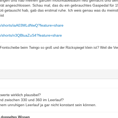
gegangen und hab meinen ganzen motorkabelbaum neu gemacht und den
erät angeschlossen. Schau mal, das du ein gebrauchtes Gaspedal für 15
Poti getauscht hab, gab das erstmal ruhe. Ich weis genau was du meins
ist
om/shorts/iaA03MLdNwQ?feature=share
om/shorts/n3QBluaZuS4?feature=share
Frontscheibe beim Twingo so groß und der Rückspiegel klein ist? Weil die Verg
werte wirklich plausibel?
nd zwischen 330 und 360 im Leerlauf?
nem unruhigen Leerlauf ja gar nicht konstant sein können.
t doppeltes Wissen