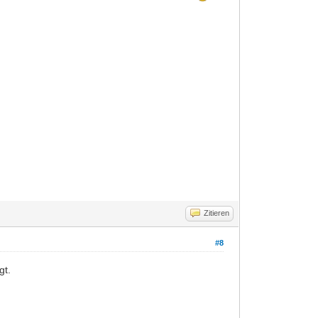
Zitieren
#8
gt.