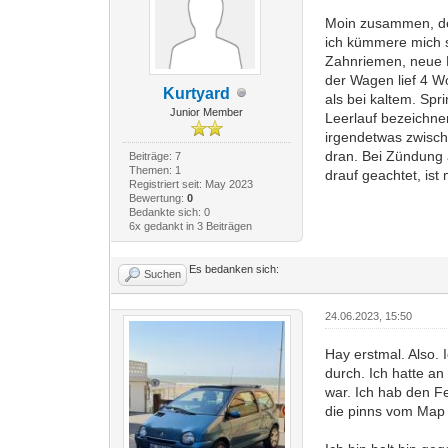
Moin zusammen, de
ich kümmere mich s
Zahnriemen, neue 
der Wagen lief 4 W
Kurtyard
als bei kaltem. Sp
Junior Member
Leerlauf bezeichnen
irgendetwas zwische
dran. Bei Zündung 
Beiträge: 7
Themen: 1
drauf geachtet, is
Registriert seit: May 2023
Bewertung:
0
Bedankte sich: 0
6x gedankt in 3 Beiträgen
Es bedanken sich:
Suchen
24.06.2023, 15:50
Hay erstmal. Also.
durch. Ich hatte an
war. Ich hab den Fe
die pinns vom Map 