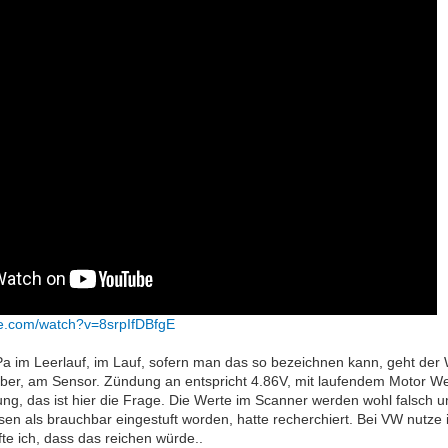
be.com/watch?v=8srpIfDBfgE
 im Leerlauf, im Lauf, sofern man das so bezeichnen kann, geht de
er, am Sensor. Zündung an entspricht 4.86V, mit laufendem Motor Wer
ng, das ist hier die Frage. Die Werte im Scanner werden wohl falsch um
sen als brauchbar eingestuft worden, hatte recherchiert. Bei VW nutze 
te ich, dass das reichen würde..