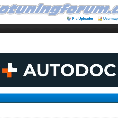
Pic Uploader
Usermap