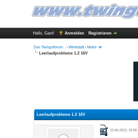
Hallo, Gast!
Anmelden
Registrieren
Das Twingoforum...
›
Werkstatt
›
Motor
Leerlaufprobleme 1.2 16V
0 Bewertung(en) - 0 im Durchschnitt
1
2
3
4
5
Leerlaufprobleme 1.2 16V
23.06.2023, 19:58