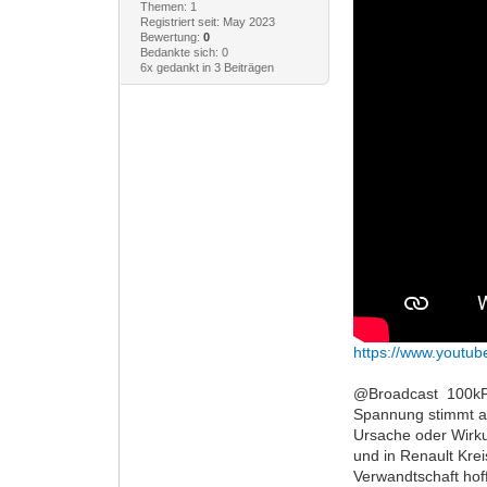
Themen: 1
Registriert seit: May 2023
Bewertung:
0
Bedankte sich: 0
6x gedankt in 3 Beiträgen
https://www.youtu
@Broadcast 100kPa
Spannung stimmt ab
Ursache oder Wirku
und in Renault Krei
Verwandtschaft hoff