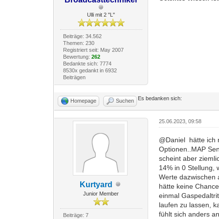
Ulli mit 2 "L"
Beiträge: 34.562
Themen: 230
Registriert seit: May 2007
Bewertung:
262
Bedankte sich: 7774
8530x gedankt in 6932
Beiträgen
Es bedanken sich:
Homepage
Suchen
25.06.2023, 09:58
@Daniel hätte ich 
Optionen..MAP Senso
scheint aber zieml
14% in 0 Stellung, 
Werte dazwischen a
Kurtyard
hätte keine Chance
Junior Member
einmal Gaspedaltrit
laufen zu lassen, 
fühlt sich anders a
Beiträge: 7