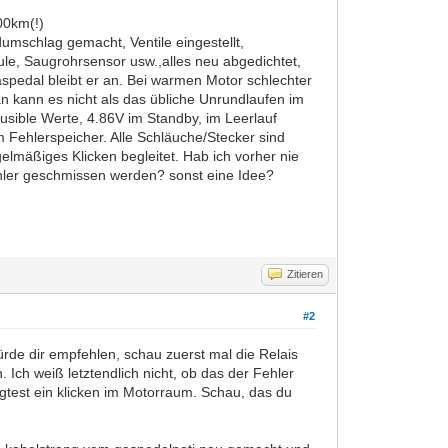
00km(!)
schlag gemacht, Ventile eingestellt,
e, Saugrohrsensor usw.,alles neu abgedichtet,
spedal bleibt er an. Bei warmen Motor schlechter
n kann es nicht als das übliche Unrundlaufen im
ausible Werte, 4.86V im Standby, im Leerlauf
im Fehlerspeicher. Alle Schläuche/Stecker sind
lmäßiges Klicken begleitet. Hab ich vorher nie
ehler geschmissen werden? sonst eine Idee?
Zitieren
#2
de dir empfehlen, schau zuerst mal die Relais
. Ich weiß letztendlich nicht, ob das der Fehler
agtest ein klicken im Motorraum. Schau, das du