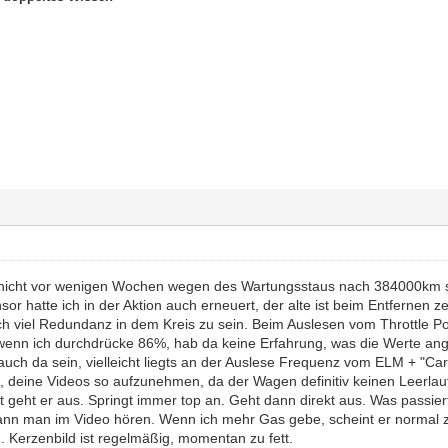
nicht vor wenigen Wochen wegen des Wartungsstaus nach 384000km so z
r hatte ich in der Aktion auch erneuert, der alte ist beim Entfernen 
ich viel Redundanz in dem Kreis zu sein. Beim Auslesen vom Throttle Po
wenn ich durchdrücke 86%, hab da keine Erfahrung, was die Werte angeht
uch da sein, vielleicht liegts an der Auslese Frequenz vom ELM + "Car
, deine Videos so aufzunehmen, da der Wagen definitiv keinen Leerlauf
t geht er aus. Springt immer top an. Geht dann direkt aus. Was passier
kann man im Video hören. Wenn ich mehr Gas gebe, scheint er normal zu
n. Kerzenbild ist regelmäßig, momentan zu fett.