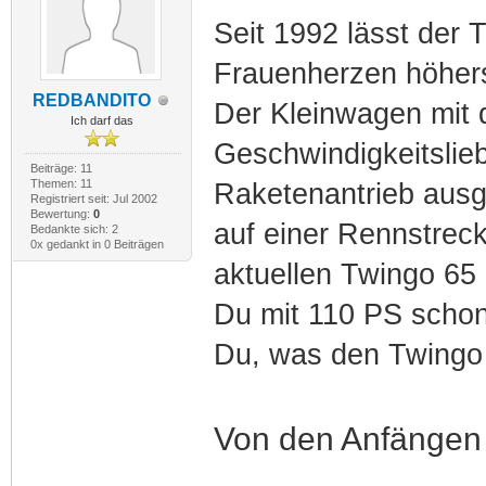
Seit 1992 lässt der 
Frauenherzen höhers
REDBANDITO
Der Kleinwagen mit
Ich darf das
Geschwindigkeitslie
Beiträge: 11
Themen: 11
Raketenantrieb ausge
Registriert seit: Jul 2002
Bewertung:
0
auf einer Rennstrec
Bedankte sich: 2
0x gedankt in 0 Beiträgen
aktuellen Twingo 65 
Du mit 110 PS schon 
Du, was den Twingo 
Von den Anfängen 