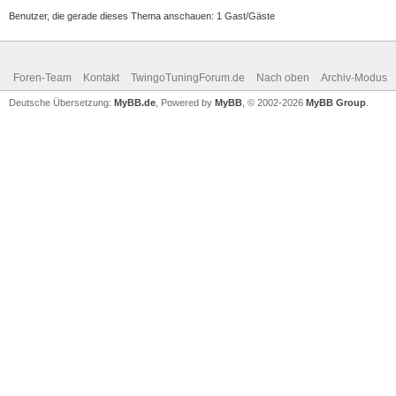
Benutzer, die gerade dieses Thema anschauen: 1 Gast/Gäste
Foren-Team
Kontakt
TwingoTuningForum.de
Nach oben
Archiv-Modus
Deutsche Übersetzung:
MyBB.de
, Powered by
MyBB
, © 2002-2026
MyBB Group
.