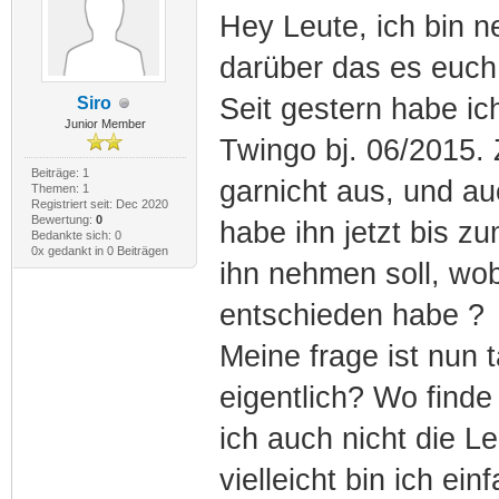
Hey Leute, ich bin n
darüber das es euch 
Seit gestern habe i
Siro
Junior Member
Twingo bj. 06/2015. 
Beiträge: 1
garnicht aus, und au
Themen: 1
Registriert seit: Dec 2020
Bewertung:
0
habe ihn jetzt bis z
Bedankte sich: 0
0x gedankt in 0 Beiträgen
ihn nehmen soll, wob
entschieden habe ?
Meine frage ist nun 
eigentlich? Wo finde
ich auch nicht die L
vielleicht bin ich ein