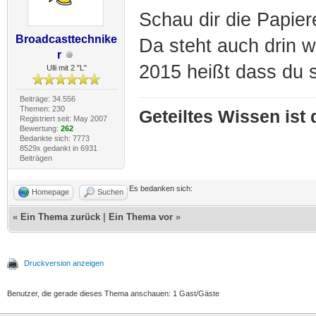
Schau dir die Papier
Broadcasttechnike
Da steht auch drin 
r
2015 heißt dass du 
Ulli mit 2 "L"
Beiträge: 34.556
Themen: 230
Geteiltes Wissen ist
Registriert seit: May 2007
Bewertung:
262
Bedankte sich: 7773
8529x gedankt in 6931
Beiträgen
Es bedanken sich:
Homepage
Suchen
«
Ein Thema zurück
|
Ein Thema vor
»
Druckversion anzeigen
Benutzer, die gerade dieses Thema anschauen: 1 Gast/Gäste