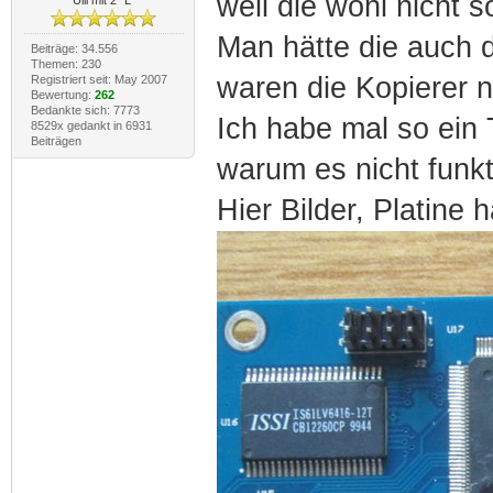
weil die wohl nicht 
Man hätte die auch 
Beiträge: 34.556
Themen: 230
waren die Kopierer n
Registriert seit: May 2007
Bewertung:
262
Bedankte sich: 7773
Ich habe mal so ein
8529x gedankt in 6931
Beiträgen
warum es nicht funkti
Hier Bilder, Platine