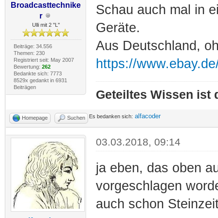
Broadcasttechnike
Schau auch mal in e
r
Geräte.
Ulli mit 2 "L"
Aus Deutschland, oh
Beiträge: 34.556
Themen: 230
https://www.ebay.d
Registriert seit: May 2007
Bewertung:
262
Bedankte sich: 7773
8529x gedankt in 6931
Beiträgen
Geteiltes Wissen ist
alfacoder
Es bedanken sich:
Homepage
Suchen
03.03.2018, 09:14
ja eben, das oben au
vorgeschlagen worde
auch schon Steinzei