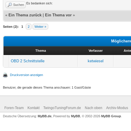
Es bedanken sich:
Suchen
«
Ein Thema zurück
|
Ein Thema vor
»
Seiten (2):
1
2
Weiter »
Möglicher
Thema
Verfasser
Antw
OBD 2 Schnittstelle
ketwiesel
Druckversion anzeigen
Benutzer, die gerade dieses Thema anschauen: 1 Gast/Gäste
Foren-Team
Kontakt
TwingoTuningForum.de
Nach oben
Archiv-Modus
Deutsche Übersetzung:
MyBB.de
, Powered by
MyBB
, © 2002-2026
MyBB Group
.