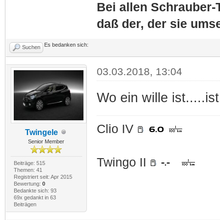
Bei allen Schrauber-T
daß der, der sie umse
Es bedanken sich:
Suchen
03.03.2018, 13:04
Wo ein wille ist.....
Clio IV
Twingele
Senior Member
Twingo II
Beiträge: 515
Themen: 41
Registriert seit: Apr 2015
Bewertung:
0
Bedankte sich: 93
69x gedankt in 63
Beiträgen