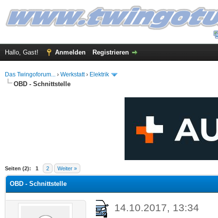
Hallo, Gast!
Anmelden
Registrieren
Das Twingoforum...
›
Werkstatt
›
Elektrik
OBD - Schnittstelle
 im Durchschnitt
Seiten (2):
1
2
Weiter »
OBD - Schnittstelle
14.10.2017, 13:34