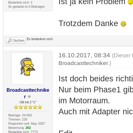
Ist ja kein Problem
Bedankte sich: 2
0x gedankt in 0 Beiträgen
Trotzdem Danke
Es bedanken sich:
Suchen
16.10.2017, 08:34
(Dieser 
Broadcasttechniker
.)
Ist doch beides rich
Nur beim Phase1 gibt
Broadcasttechnike
r
im Motorraum.
Ulli mit 2 "L"
Auch mit Adapter nic
Beiträge: 34.556
Themen: 230
Registriert seit: May 2007
Bewertung:
262
Bedankte sich: 7773