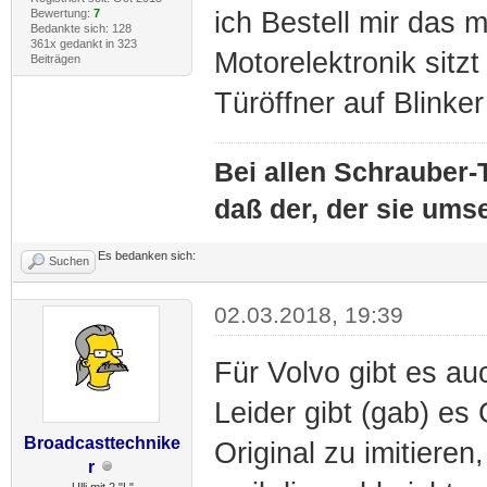
Bewertung:
7
ich Bestell mir das 
Bedankte sich: 128
361x gedankt in 323
Motorelektronik sitz
Beiträgen
Türöffner auf Blinke
Bei allen Schrauber-T
daß der, der sie umse
Es bedanken sich:
Suchen
02.03.2018, 19:39
Für Volvo gibt es a
Leider gibt (gab) es
Broadcasttechnike
Original zu imitieren
r
Ulli mit 2 "L"