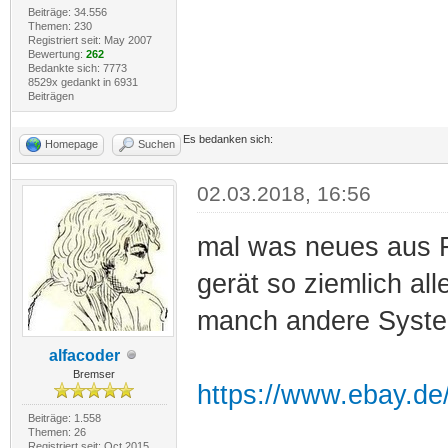
Beiträge: 34.556
Themen: 230
Registriert seit: May 2007
Bewertung:
262
Bedankte sich: 7773
8529x gedankt in 6931
Beiträgen
Es bedanken sich:
Homepage
Suchen
02.03.2018, 16:56
mal was neues aus F
gerät so ziemlich al
manch andere Syste
alfacoder
Bremser
https://www.ebay.d
Beiträge: 1.558
Themen: 26
Registriert seit: Oct 2015