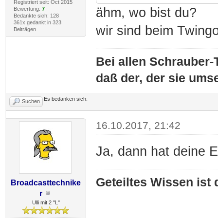
Registriert seit: Oct 2015
ähm, wo bist du?
Bewertung:
7
Bedankte sich: 128
361x gedankt in 323
wir sind beim Twing
Beiträgen
Bei allen Schrauber-T
daß der, der sie umse
Es bedanken sich:
Suchen
16.10.2017, 21:42
Ja, dann hat deine E
Geteiltes Wissen ist
Broadcasttechnike
r
Ulli mit 2 "L"