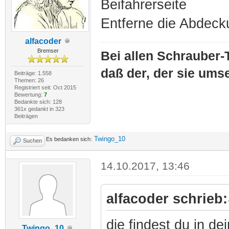
Beifahrerseite
Entferne die Abdeck
alfacoder
Bremser
Bei allen Schrauber-T
daß der, der sie umse
Beiträge: 1.558
Themen: 26
Registriert seit: Oct 2015
Bewertung:
7
Bedankte sich: 128
361x gedankt in 323
Beiträgen
Twingo_10
Es bedanken sich:
Suchen
14.10.2017, 13:46
alfacoder schrieb:
die findest du in d
Twingo_10