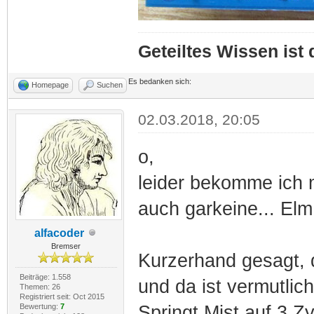
Geteiltes Wissen ist
Es bedanken sich:
Homepage
Suchen
02.03.2018, 20:05
o,
leider bekomme ich 
auch garkeine... Elm
alfacoder
Bremser
Kurzerhand gesagt, 
Beiträge: 1.558
und da ist vermutlic
Themen: 26
Registriert seit: Oct 2015
Bewertung:
7
Springt Mist auf 3 Z