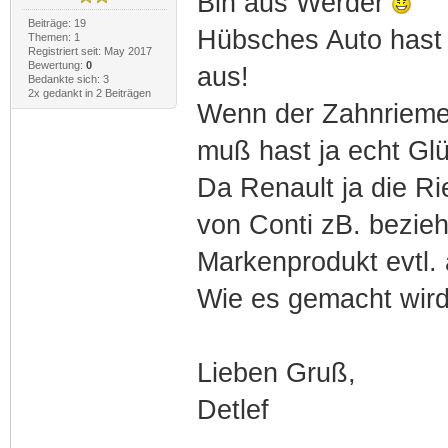
Bin aus Werder
Beiträge: 19
Hübsches Auto hast D
Themen: 1
Registriert seit: May 2017
Bewertung:
0
aus!
Bedankte sich: 3
2x gedankt in 2 Beiträgen
Wenn der Zahnrieme
muß hast ja echt Gl
Da Renault ja die Ri
von Conti zB. bezieh
Markenprodukt evtl.
Wie es gemacht wird 
Lieben Gruß,
Detlef