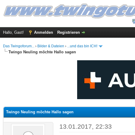
Hallo, Gast!
Anmelden
Registrieren
Das Twingoforum...
›
Bilder & Dateien
›
...und das bin ICH!
Twingo Neuling möchte Hallo sagen
 im Durchschnitt
Twingo Neuling möchte Hallo sagen
13.01.2017, 22:33