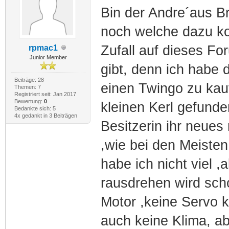
Bin der Andre´aus B
noch welche dazu k
Zufall auf dieses F
rpmac1
Junior Member
gibt, denn ich habe 
Beiträge: 28
einen Twingo zu kau
Themen: 7
Registriert seit: Jan 2017
Bewertung:
0
kleinen Kerl gefunde
Bedankte sich: 5
4x gedankt in 3 Beiträgen
Besitzerin ihr neues
,wie bei den Meiste
habe ich nicht viel 
rausdrehen wird scho
Motor ,keine Servo 
auch keine Klima, a