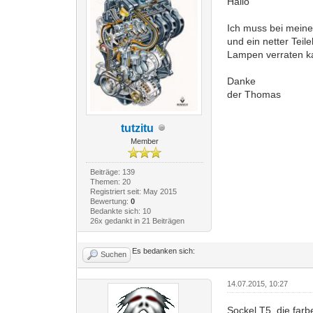
Hallo
Ich muss bei meine
und ein netter Teil
Lampen verraten ka
Danke
der Thomas
tutzitu
Member
Beiträge: 139
Themen: 20
Registriert seit: May 2015
Bewertung:
0
Bedankte sich: 10
26x gedankt in 21 Beiträgen
Es bedanken sich:
Suchen
14.07.2015, 10:27
Sockel T5 ,die farb