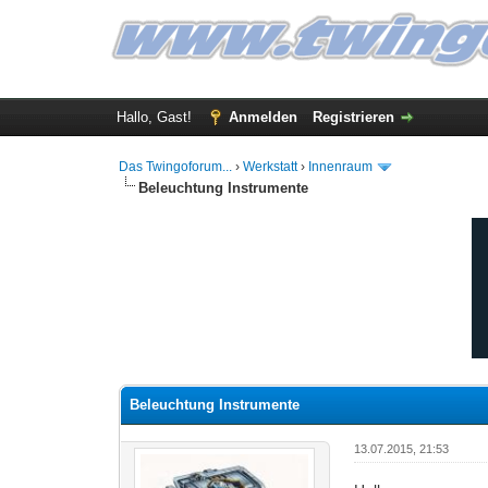
Hallo, Gast!
Anmelden
Registrieren
Das Twingoforum...
›
Werkstatt
›
Innenraum
Beleuchtung Instrumente
0 Bewertung(en) - 0 im Durchschnitt
1
2
3
4
5
Beleuchtung Instrumente
13.07.2015, 21:53