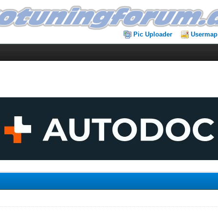
Pic Uploader
Usermap