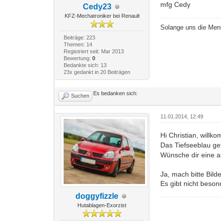
mfg Cedy
Cedy23
KFZ-Mechatroniker bei Renault
Solange uns die Mensc
Beiträge: 223
Themen: 14
Registriert seit: Mar 2013
Bewertung:
0
Bedankte sich: 13
23x gedankt in 20 Beiträgen
Es bedanken sich:
Suchen
11.01.2014, 12:49
Hi Christian, will
Das Tiefseeblau gef
Wünsche dir eine a
Ja, mach bitte Bil
Es gibt nicht beso
doggyfizzle
Hutablagen-Exorzist