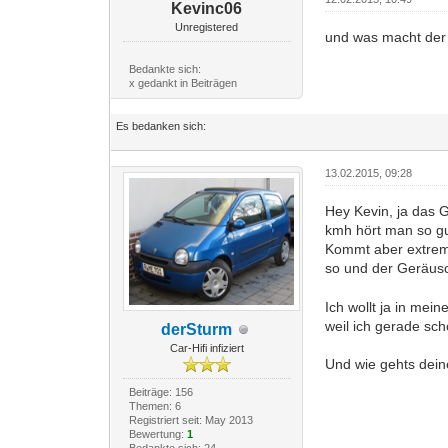
Kevinc06
Unregistered
und was macht de
Bedankte sich:
x gedankt in Beiträgen
Es bedanken sich:
13.02.2015, 09:28
Hey Kevin, ja das G
kmh hört man so gu
Kommt aber extrem 
so und der Geräusc
Ich wollt ja in mei
weil ich gerade sc
derSturm
Car-Hifi infiziert
Und wie gehts dei
Beiträge: 156
Themen: 6
Registriert seit: May 2013
Bewertung:
1