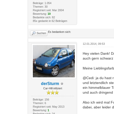
Beiträge: 1.054
Themen: 30
Registriert seit: Mar 2004
Bewertung:
10
Bedankte sich: 82
85x gedankt in 62 Beiträgen
Es bedanken sich:
Suchen
12.01.2014, 09:53
Hey vielen Dank! Da
auch gern schwarz 
Meine Lieblingsfar
@Cedi: ja du hast 
und letztendlich s
derSturm
ein himmelblauer Tr
Car-Hifi infiziert
und auch dringend
Beiträge: 156
Also ich wird mal 
Themen: 6
dabei, aber leider 
Registriert seit: May 2013
Bewertung:
1
Bedankte sich: 24