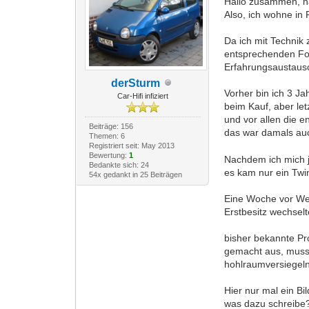
Hallo zusammen, na
Also, ich wohne in 
Da ich mit Technik
entsprechenden For
Erfahrungsaustausc
derSturm
Vorher bin ich 3 Ja
Car-Hifi infiziert
beim Kauf, aber le
und vor allen die 
Beiträge: 156
das war damals au
Themen: 6
Registriert seit: May 2013
Bewertung:
1
Nachdem ich mich j
Bedankte sich: 24
es kam nur ein Twi
54x gedankt in 25 Beiträgen
Eine Woche vor Wei
Erstbesitz wechselt
bisher bekannte Pr
gemacht aus, muss 
hohlraumversiegel
Hier nur mal ein Bi
was dazu schreibe