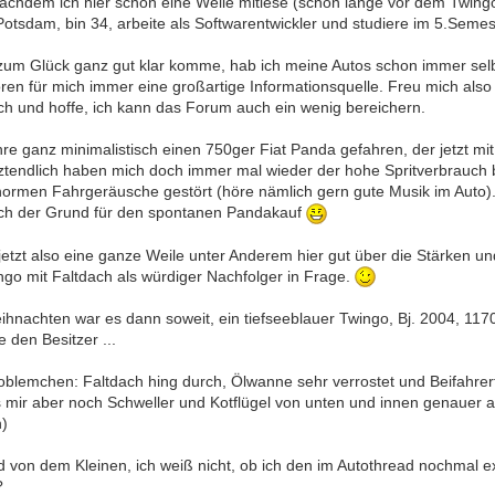
chdem ich hier schon eine Weile mitlese (schon lange vor dem Twingok
Potsdam, bin 34, arbeite als Softwarentwickler und studiere im 5.Seme
 zum Glück ganz gut klar komme, hab ich meine Autos schon immer selb
en für mich immer eine großartige Informationsquelle. Freu mich also
h und hoffe, ich kann das Forum auch ein wenig bereichern.
hre ganz minimalistisch einen 750ger Fiat Panda gefahren, der jetzt mi
tztendlich haben mich doch immer mal wieder der hohe Spritverbrauch b
enormen Fahrgeräusche gestört (höre nämlich gern gute Musik im Auto).
ch der Grund für den spontanen Pandakauf
etzt also eine ganze Weile unter Anderem hier gut über die Stärken 
ngo mit Faltdach als würdiger Nachfolger in Frage.
hnachten war es dann soweit, ein tiefseeblauer Twingo, Bj. 2004, 117
e den Besitzer ...
oblemchen: Faltdach hing durch, Ölwanne sehr verrostet und Beifahrert
mir aber noch Schweller und Kotflügel von unten und innen genauer a
n)
ld von dem Kleinen, ich weiß nicht, ob ich den im Autothread nochmal ext
?