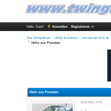
Hallo, Gast!
Anmelden
Registrieren
Das Twingoforum...
›
Bilder & Dateien
›
...und das bin ICH!
Hallo aus Potsdam
0 Bewertung(en) - 0 im Durchschnitt
1
2
3
4
5
Hallo aus Potsdam
10.01.2014, 17:47