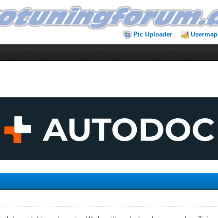
Pic Uploader
Usermap