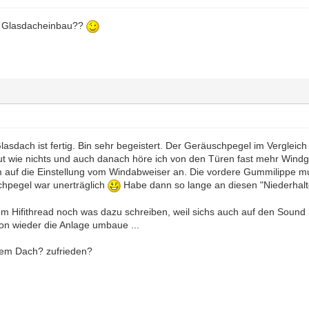
r Glasdacheinbau??
lasdach ist fertig. Bin sehr begeistert. Der Geräuschpegel im Vergleic
t wie nichts und auch danach höre ich von den Türen fast mehr Wind
auf die Einstellung vom Windabweiser an. Die vordere Gummilippe mus
hpegel war unerträglich
Habe dann so lange an diesen "Niederhalt
nem Hifithread noch was dazu schreiben, weil sichs auch auf den Sound 
hon wieder die Anlage umbaue ...
nem Dach? zufrieden?