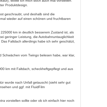
auf), wollte ich mich doch auch mal vorstellen.
ster Produktdesign.
st geschraubt, und deshalb sind die
 mal wieder auf einen schönen und fruchtbaren
t 225000 km in deutlich besserem Zustand ist, als
ei geringer Leistung, die Autobahnuntauglichkeit
 Das Faltdach allerdings habe ich sehr geschätzt,
und Schwächen vom Twingo belesen habe, war klar,
000 km mit Faltdach, scheckheftgepflegt und aus
ür wurde nach Unfall getauscht (sieht sehr gut
nsehen und ggf. mit FluidFilm
ra vorstellen sollte oder ob ich einfach hier noch