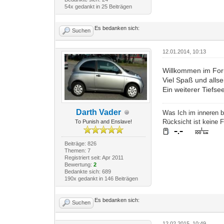
54x gedankt in 25 Beiträgen
Es bedanken sich:
Suchen
12.01.2014, 10:13
Willkommen im Fo
Viel Spaß und allsei
Ein weiterer Tiefs
Darth Vader
Was Ich im inneren bi
Rücksicht ist keine F
To Punish and Enslave!
Beiträge: 826
Themen: 7
Registriert seit: Apr 2011
Bewertung:
2
Bedankte sich: 689
190x gedankt in 146 Beiträgen
Es bedanken sich:
Suchen
12.02.2015, 10:49