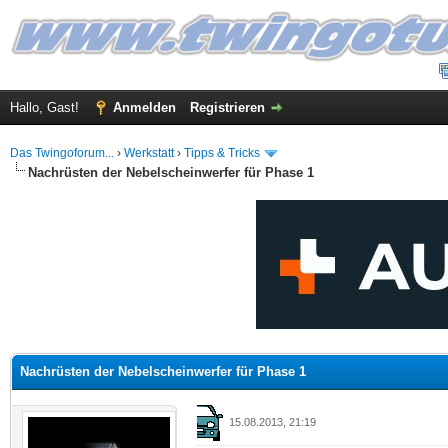
Hallo, Gast!
Anmelden
Registrieren
Das Twingoforum...
›
Werkstatt
›
Tipps & Tricks
Nachrüsten der Nebelscheinwerfer für Phase 1
.5 im Durchschnitt
Nachrüsten der Nebelscheinwerfer für Phase 1
15.08.2013, 21:19