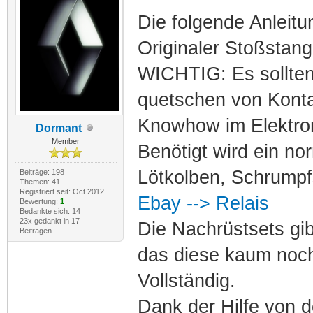
Die folgende Anleitu
Originaler Stoßstang
WICHTIG: Es sollten
quetschen von Konta
Knowhow im Elektron
Dormant
Member
Benötigt wird ein n
Lötkolben, Schrumpf
Beiträge: 198
Themen: 41
Registriert seit: Oct 2012
Ebay --> Relais
Bewertung:
1
Bedankte sich: 14
23x gedankt in 17
Die Nachrüstsets gib
Beiträgen
das diese kaum noc
Vollständig.
Dank der Hilfe von 