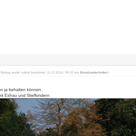
r Beitrag wurde zuletzt bearbeitet: 11.12.2014, 09:10 von
Broadcasttechniker
.)
hn ja behalten können.
it Exfrau und Stiefkindern