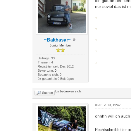
Ich glaube den ken
nur soviel das ist 
~Balthasar~
Junior Member
Beiträge: 33
Themen: 4
Registriert seit: Dec 2012
Bewertung:
0
Bedankte sich: 0
0x gedankt in 0 Beiträgen
Es bedanken sich:
Suchen
06.01.2013, 19:42
ohhhh will ich auch
Rechtschreibfehler 