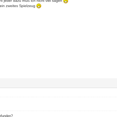
nt jeder dazu muß ich nicht viel sagen
mein zweites Spielzeug
gefunden?