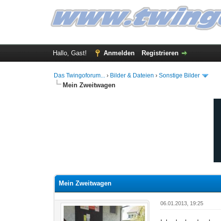
Hallo, Gast!
Anmelden
Registrieren
Das Twingoforum...
›
Bilder & Dateien
›
Sonstige Bilder
Mein Zweitwagen
0 Bewertung(en) - 0 im Durchschnitt
1
2
3
4
5
Mein Zweitwagen
06.01.2013, 19:25