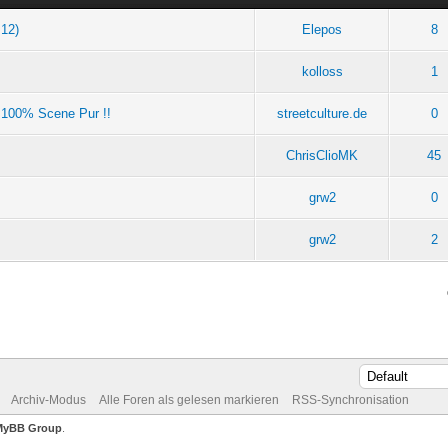
.12)
Elepos
8
kolloss
1
- 100% Scene Pur !!
streetculture.de
0
ChrisClioMK
45
grw2
0
grw2
2
Archiv-Modus
Alle Foren als gelesen markieren
RSS-Synchronisation
MyBB Group
.