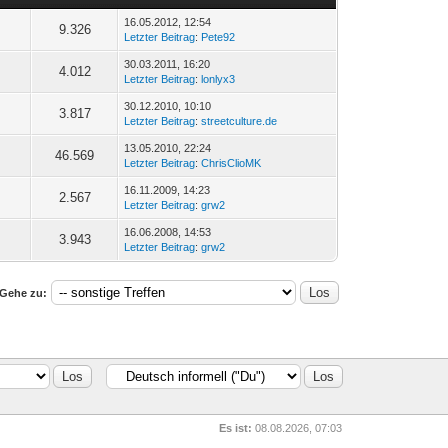
16.05.2012, 12:54
9.326
Letzter Beitrag
:
Pete92
30.03.2011, 16:20
4.012
Letzter Beitrag
:
lonlyx3
30.12.2010, 10:10
3.817
Letzter Beitrag
:
streetculture.de
13.05.2010, 22:24
46.569
Letzter Beitrag
:
ChrisClioMK
16.11.2009, 14:23
2.567
Letzter Beitrag
:
grw2
16.06.2008, 14:53
3.943
Letzter Beitrag
:
grw2
Gehe zu:
Es ist:
08.08.2026, 07:03