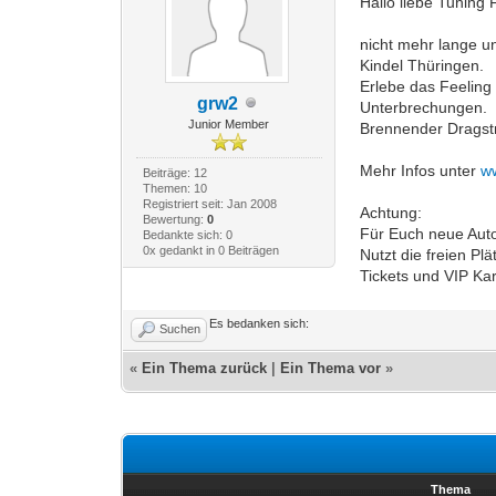
Hallo liebe Tuning
nicht mehr lange u
Kindel Thüringen.
Erlebe das Feeling
grw2
Unterbrechungen.
Junior Member
Brennender Dragstr
Mehr Infos unter
w
Beiträge: 12
Themen: 10
Registriert seit: Jan 2008
Achtung:
Bewertung:
0
Für Euch neue Auto
Bedankte sich: 0
0x gedankt in 0 Beiträgen
Nutzt die freien Pl
Tickets und VIP Kar
Es bedanken sich:
Suchen
«
Ein Thema zurück
|
Ein Thema vor
»
Thema