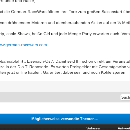
 Freunde und Racer,
nd die German-RaceWars öffnen Ihre Tore zum großen Saisonstart über
 von dröhnenden Motoren und atemberaubenden Aktion auf der ¼ Meile
ip, coole Shows, heiße Girl und jede Menge Party erwarten euch. Vorsi
ww.german-racewars.com
bahnabfahrt „ Eisenach-Ost“. Damit seid Ihr schon direkt am Veransta
ätze in der D.o.T. Rennserie. Es warten Preisgelder mit Gesamtgewinn v
ten jetzt online kaufen. Garantiert dabei sein und noch Kohle sparen.
Möglicherweise verwandte Themen…
Verfasser
Antwor