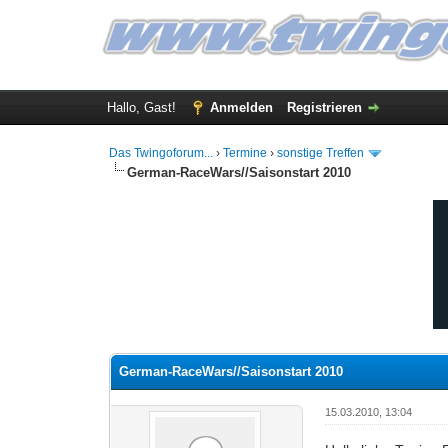
Hallo, Gast!
Anmelden
Registrieren
Das Twingoforum...
›
Termine
›
sonstige Treffen
German-RaceWars//Saisonstart 2010
0 Bewertung(en) - 0 im Durchschnitt
1
2
3
4
5
German-RaceWars//Saisonstart 2010
15.03.2010, 13:04