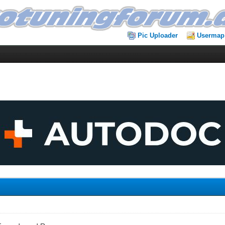
Pic Uploader
Usermap