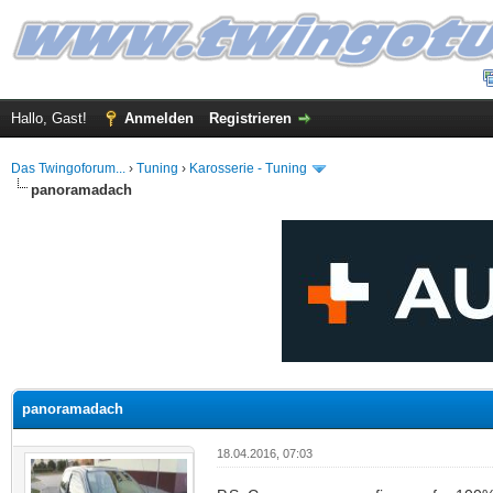
Hallo, Gast!
Anmelden
Registrieren
Das Twingoforum...
›
Tuning
›
Karosserie - Tuning
panoramadach
 im Durchschnitt
panoramadach
18.04.2016, 07:03