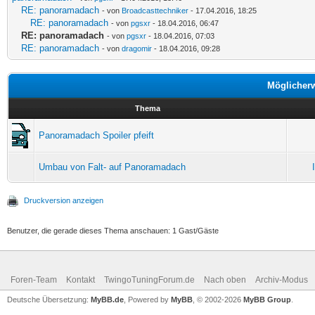
RE: panoramadach
- von
Broadcasttechniker
- 17.04.2016, 18:25
RE: panoramadach
- von
pgsxr
- 18.04.2016, 06:47
RE: panoramadach
- von
pgsxr
- 18.04.2016, 07:03
RE: panoramadach
- von
dragomir
- 18.04.2016, 09:28
Möglicher
Thema
Panoramadach Spoiler pfeift
Umbau von Falt- auf Panoramadach
Druckversion anzeigen
Benutzer, die gerade dieses Thema anschauen: 1 Gast/Gäste
Foren-Team
Kontakt
TwingoTuningForum.de
Nach oben
Archiv-Modus
Deutsche Übersetzung:
MyBB.de
, Powered by
MyBB
, © 2002-2026
MyBB Group
.