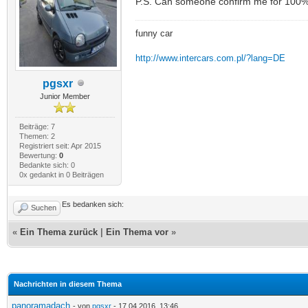
P.S. Can someone confirm me for 100% th
funny car
http://www.intercars.com.pl/?lang=DE
pgsxr
Junior Member
Beiträge: 7
Themen: 2
Registriert seit: Apr 2015
Bewertung:
0
Bedankte sich: 0
0x gedankt in 0 Beiträgen
Es bedanken sich:
Suchen
«
Ein Thema zurück
|
Ein Thema vor
»
Nachrichten in diesem Thema
panoramadach
- von
pgsxr
- 17.04.2016, 13:46