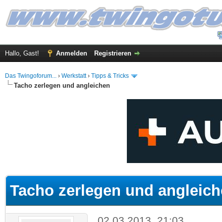
Hallo, Gast!
Anmelden
Registrieren
Das Twingoforum...
›
Werkstatt
›
Tipps & Tricks
Tacho zerlegen und angleichen
 im Durchschnitt
Tacho zerlegen und angleic
02.03.2013, 21:03