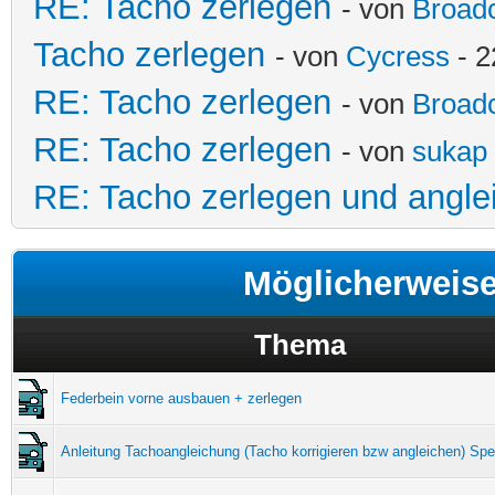
RE: Tacho zerlegen
- von
Broadc
Tacho zerlegen
- von
Cycress
- 2
RE: Tacho zerlegen
- von
Broadc
RE: Tacho zerlegen
- von
sukap
RE: Tacho zerlegen und angle
Möglicherweis
Thema
Federbein vorne ausbauen + zerlegen
Anleitung Tachoangleichung (Tacho korrigieren bzw angleichen) Sp