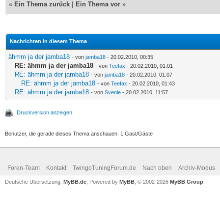
«
Ein Thema zurück
|
Ein Thema vor
»
Nachrichten in diesem Thema
ähmm ja der jamba18
- von
jamba18
- 20.02.2010, 00:35
RE: ähmm ja der jamba18
- von
Teefax
- 20.02.2010, 01:01
RE: ähmm ja der jamba18
- von
jamba18
- 20.02.2010, 01:07
RE: ähmm ja der jamba18
- von
Teefax
- 20.02.2010, 01:43
RE: ähmm ja der jamba18
- von
Svenle
- 20.02.2010, 11:57
Druckversion anzeigen
Benutzer, die gerade dieses Thema anschauen: 1 Gast/Gäste
Foren-Team
Kontakt
TwingoTuningForum.de
Nach oben
Archiv-Modus
Deutsche Übersetzung:
MyBB.de
, Powered by
MyBB
, © 2002-2026
MyBB Group
.