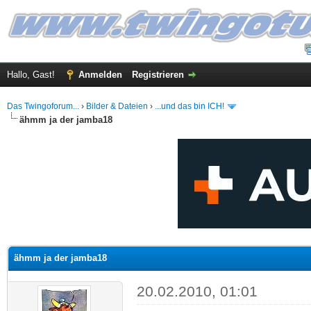
Hallo, Gast!
Anmelden
Registrieren
Das Twingoforum...
›
Bilder & Dateien
›
...und das bin ICH!
ähmm ja der jamba18
 im Durchschnitt
ähmm ja der jamba18
20.02.2010, 01:01