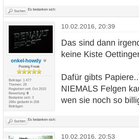
Es bedanken sich:
Suchen
10.02.2016, 20:39
Das sind dann irgen
keine Kiste Oettinge
onkel-howdy
Posting Freak
Dafür gibts Papiere
Beiträge: 1.477
Themen: 28
NIEMALS Felgen kauf
Registriert seit: Oct 2015
Bewertung:
0
Bedankte sich: 3
wen sie noch so billi
266x gedankt in 208
Beiträgen
Es bedanken sich:
Suchen
10.02.2016, 20:53