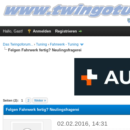
Hallo, Gast!
Anmelden
Registrieren
Das Twingoforum...
›
Tuning
›
Fahrwerk - Tuning
Felgen Fahrwerk fertig? Neulingsfragerei
 im Durchschnitt
Seiten (2):
1
2
Weiter »
Felgen Fahrwerk fertig? Neulingsfragerei
02.02.2016, 14:31