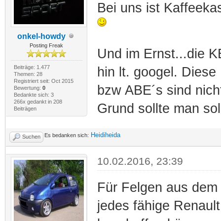
Bei uns ist Kaffeek
onkel-howdy
Posting Freak
Und im Ernst...die 
Beiträge: 1.477
hin lt. googel. Diese
Themen: 28
Registriert seit: Oct 2015
bzw ABE´s sind nic
Bewertung:
0
Bedankte sich: 3
266x gedankt in 208
Grund sollte man so
Beiträgen
Heidiheida
Es bedanken sich:
Suchen
10.02.2016, 23:39
Für Felgen aus dem R
jedes fähige Renaul