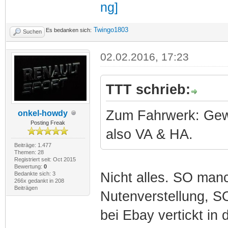
Twingo1803
Es bedanken sich:
Suchen
02.02.2016, 17:23
TTT schrieb:
Zum Fahrwerk: Gewi
onkel-howdy
Posting Freak
also VA & HA.
Beiträge: 1.477
Themen: 28
Registriert seit: Oct 2015
Bewertung:
0
Nicht alles. SO manc
Bedankte sich: 3
266x gedankt in 208
Beiträgen
Nutenverstellung, S
bei Ebay vertickt in 