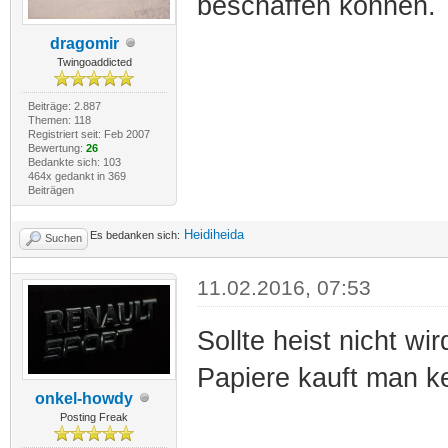
beschaffen können.
dragomir
Twingoaddicted
Beiträge: 2.887
Themen: 118
Registriert seit: Feb 2007
Bewertung:
26
Bedankte sich: 103
464x gedankt in 369
Beiträgen
Heidiheida
Es bedanken sich:
Suchen
11.02.2016, 07:53
Sollte heist nicht w
Papiere kauft man k
onkel-howdy
Posting Freak