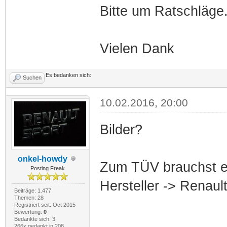
Bitte um Ratschläge
Vielen Dank
Es bedanken sich:
Suchen
10.02.2016, 20:00
Bilder?
onkel-howdy
Zum TÜV brauchst ei
Posting Freak
Hersteller -> Renau
Beiträge: 1.477
Themen: 28
Registriert seit: Oct 2015
Bewertung:
0
Bedankte sich: 3
266x gedankt in 208