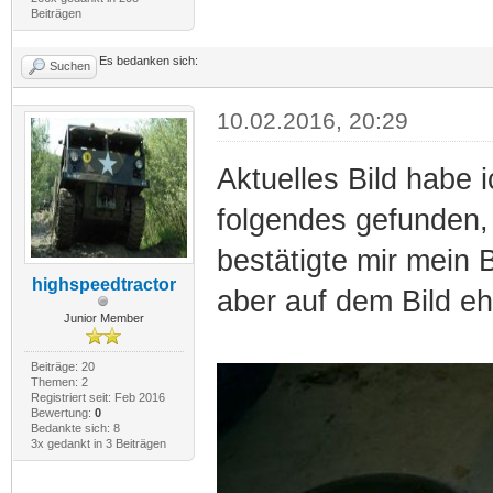
Beiträgen
Es bedanken sich:
Suchen
10.02.2016, 20:29
Aktuelles Bild habe i
folgendes gefunden, 
bestätigte mir mein
highspeedtractor
aber auf dem Bild eh
Junior Member
Beiträge: 20
Themen: 2
Registriert seit: Feb 2016
Bewertung:
0
Bedankte sich: 8
3x gedankt in 3 Beiträgen