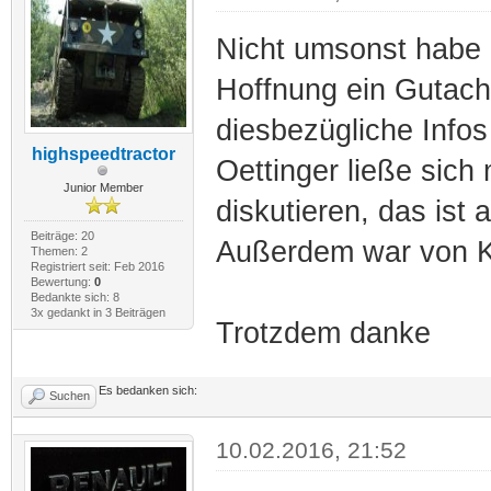
Nicht umsonst habe 
Hoffnung ein Gutach
diesbezügliche Info
highspeedtractor
Oettinger ließe sich m
Junior Member
diskutieren, das ist 
Beiträge: 20
Außerdem war von K
Themen: 2
Registriert seit: Feb 2016
Bewertung:
0
Bedankte sich: 8
3x gedankt in 3 Beiträgen
Trotzdem danke
Es bedanken sich:
Suchen
10.02.2016, 21:52