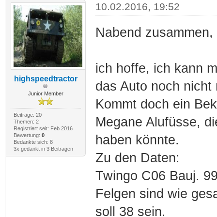
10.02.2016, 19:52
Nabend zusammen,
ich hoffe, ich kann 
highspeedtractor
das Auto noch nicht
Junior Member
Kommt doch ein Bekan
Beiträge: 20
Megane Alufüsse, die
Themen: 2
Registriert seit: Feb 2016
Bewertung:
0
haben könnte.
Bedankte sich: 8
3x gedankt in 3 Beiträgen
Zu den Daten:
Twingo C06 Bauj. 99, 
Felgen sind wie ge
soll 38 sein.