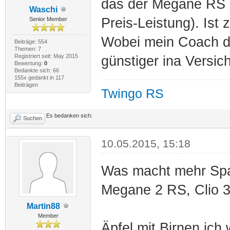
das der Megane RS re
Waschi
Preis-Leistung). Ist
Senior Member
Wobei mein Coach de
Beiträge: 554
Themen: 7
Registriert seit: May 2015
günstiger ina Versic
Bewertung:
0
Bedankte sich: 66
155x gedankt in 117
Beiträgen
Twingo RS
Es bedanken sich:
Suchen
10.05.2015, 15:18
Was macht mehr Sp
Megane 2 RS, Clio 
Martin88
Member
Äpfel mit Birnen ich