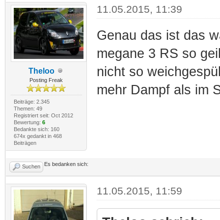
11.05.2015, 11:39
Genau das ist das w
megane 3 RS so geil
nicht so weichgespül
Theloo
Posting Freak
mehr Dampf als im S
Beiträge: 2.345
Themen: 49
Registriert seit: Oct 2012
Bewertung:
6
Bedankte sich: 160
674x gedankt in 468
Beiträgen
Es bedanken sich:
Suchen
11.05.2015, 11:59