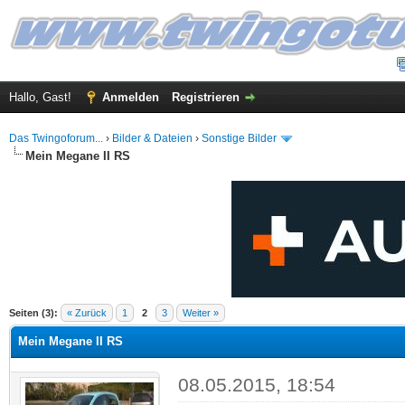
Hallo, Gast!
Anmelden
Registrieren
Das Twingoforum...
›
Bilder & Dateien
›
Sonstige Bilder
Mein Megane II RS
 im Durchschnitt
Seiten (3):
« Zurück
1
2
3
Weiter »
Mein Megane II RS
08.05.2015, 18:54