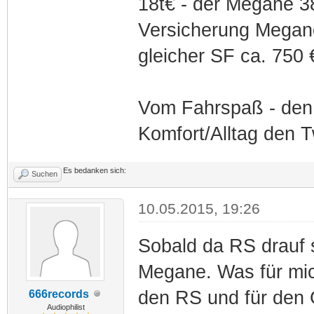
18t€ - der Megane 38
Versicherung Megane
gleicher SF ca. 750 
Vom Fahrspaß - den
Komfort/Alltag den 
Es bedanken sich:
Suchen
10.05.2015, 19:26
Sobald da RS drauf s
Megane. Was für mic
den RS und für den
666records
Audiophilist