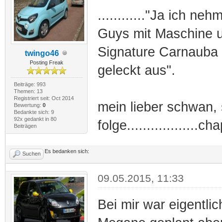
............"Ja ich n
Guys mit Maschine u
Signature Carnauba 
twingo46
Posting Freak
geleckt aus".
Beiträge: 993
Themen: 13
Registriert seit: Oct 2014
mein lieber schwan, 
Bewertung:
0
Bedankte sich: 9
92x gedankt in 80
folge..................c
Beiträgen
Es bedanken sich:
Suchen
09.05.2015, 11:33
Bei mir war eigentli