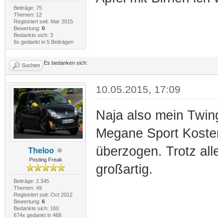
Beiträge: 75
Themen: 12
Registriert seit: Mar 2015
Bewertung:
0
Bedankte sich: 3
6x gedankt in 5 Beiträgen
Es bedanken sich:
Suchen
10.05.2015, 17:09
Naja also mein Twin
Megane Sport Kosten 
überzogen. Trotz al
Theloo
Posting Freak
großartig.
Beiträge: 2.345
Themen: 49
Registriert seit: Oct 2012
Bewertung:
6
Bedankte sich: 160
674x gedankt in 468