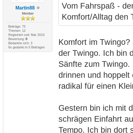
Vom Fahrspaß - de
Martin88
Member
Komfort/Alltag den 
Beiträge: 75
Themen: 12
Registriert seit: Mar 2015
Bewertung:
0
Komfort im Twingo? S
Bedankte sich: 3
6x gedankt in 5 Beiträgen
der Twingo. Ich bin
Sänfte zum Twingo. 
drinnen und hoppelt
radikal für einen Kl
Gestern bin ich mit
schrägen Einfahrt au
Tempo. Ich bin dort 