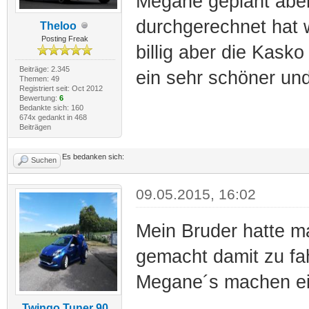
Megane geplant aber
durchgerechnet hat w
Theloo
Posting Freak
billig aber die Kas
Beiträge: 2.345
ein sehr schöner un
Themen: 49
Registriert seit: Oct 2012
Bewertung:
6
Bedankte sich: 160
674x gedankt in 468
Beiträgen
Es bedanken sich:
Suchen
09.05.2015, 16:02
Mein Bruder hatte m
gemacht damit zu fa
Megane´s machen ein
Twingo Tuner 90