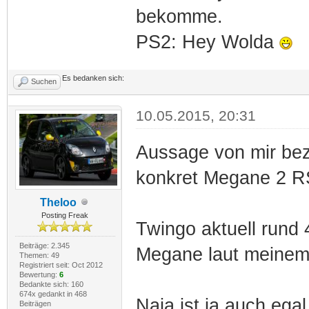
bekomme.
PS2: Hey Wolda
Es bedanken sich:
Suchen
10.05.2015, 20:31
Aussage von mir bez
konkret Megane 2 R
Theloo
Posting Freak
Twingo aktuell rund
Beiträge: 2.345
Megane laut meinem 
Themen: 49
Registriert seit: Oct 2012
Bewertung:
6
Bedankte sich: 160
674x gedankt in 468
Naja ist ja auch ega
Beiträgen