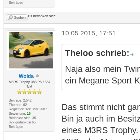
Beiträgen
Es bedanken sich:
Suchen
10.05.2015, 17:51
Theloo schrieb:
Naja also mein Twi
Wolda
ein Megane Sport Ko
M3RS Trophy 383 PS / 534
NM
Beiträge: 2.542
Das stimmt nicht ga
Themen: 62
Registriert seit: Mar 2007
Bewertung:
16
Bin ja auch im Besit
Bedankte sich: 35
87x gedankt in 65
Beiträgen
eines M3RS Trophy. 