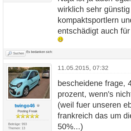
wirklich sehr günsti
kompaktsportlern un
entschädigt auch für
Es bedanken sich:
Suchen
11.05.2015, 07:32
bescheidene frage, 4
prozent, wenn's nicht
(weil fuer unseren eb
twingo46
Posting Freak
frankreich das um d
Beiträge: 993
50%...)
Themen: 13