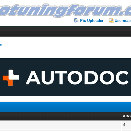
Pic Uploader
Usermap
er
# Bei
4