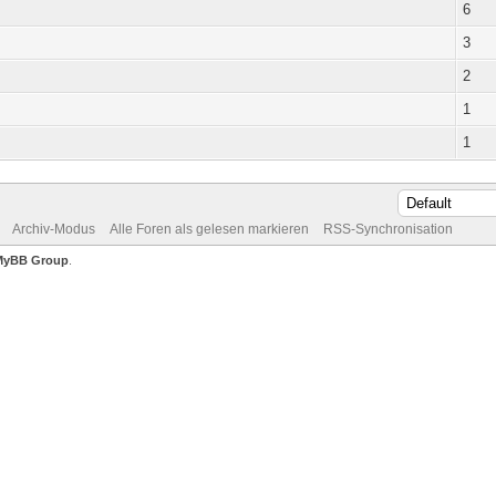
6
3
2
1
1
Archiv-Modus
Alle Foren als gelesen markieren
RSS-Synchronisation
MyBB Group
.