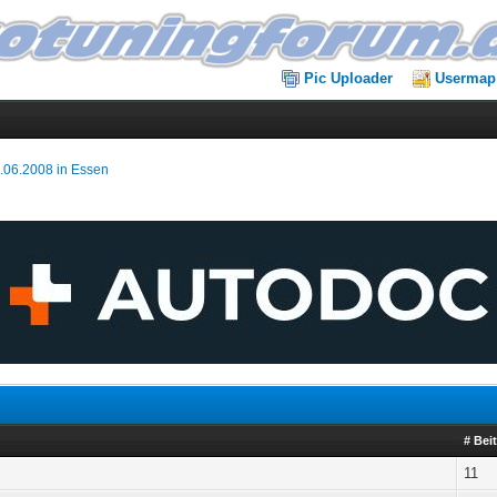
Pic Uploader
Usermap
1.06.2008 in Essen
# Bei
11