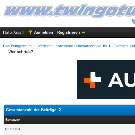
Hallo, Gast!
Anmelden
Registrieren
Das Twingoforum...
›
Werkstatt
›
Karosserie
›
Dachausschnitt Tw. 1 - Faltdach un
Wer schrieb?
Gesamtanzahl der Beiträge: 2
Benutzer
melonka