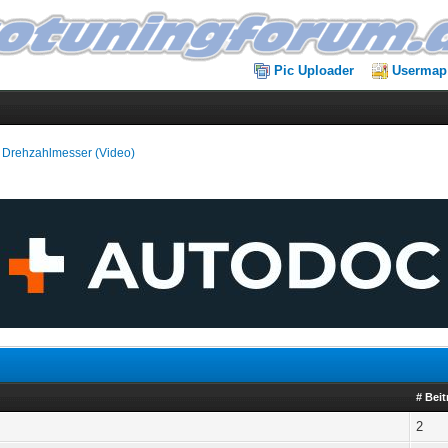
Pic Uploader
Usermap
on Drehzahlmesser (Video)
# Bei
2